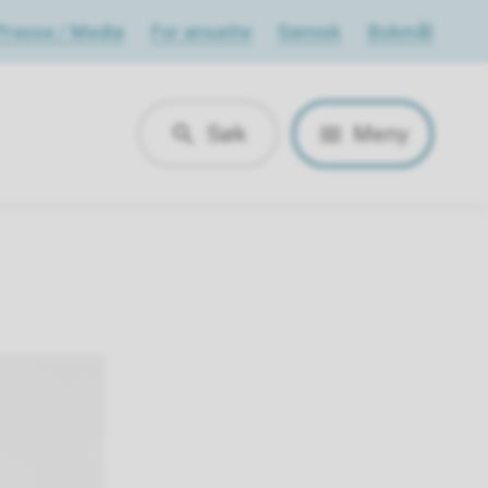
Presse / Media
For ansatte
Samisk
Bokmål
Søk
Meny