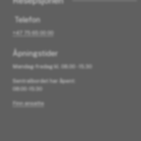
Resepsjonen
Telefon
+47 75 65 00 00
Åpningstider
Mandag-fredag kl. 08.00 - 15.30
Sentralbordet har åpent:
08:00 -15:30
Finn ansatte