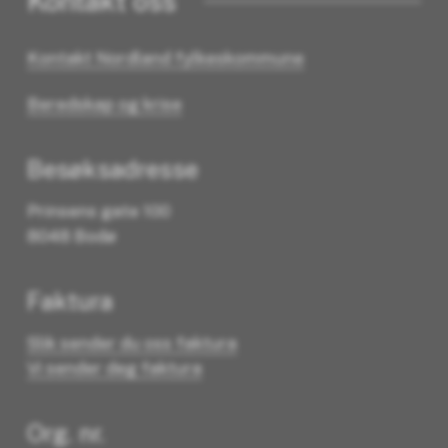
Kontakt oss
Kontakt Nordland fylkeskommune
Beredskap og krise
Besøksadresse
Prinsens gate 100
8048 Bodø
Faktura
Slik sender du oss faktura
Vi sender deg faktura
Org. nr.