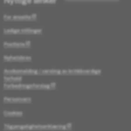
Nyttige lenker
For ansatte
Ledige stillinger
Postliste
Nyhetsbrev
Avviksmelding / varsling av kritikkverdige
forhold
Forbedringsforslag
Personvern
Cookies
Tilgjengelighetserklæring