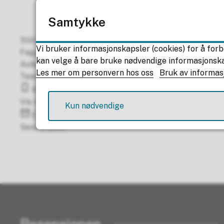
Samtykke
Stilling
Vi bruker informasjonskapsler (cookies) for å forb
Faggruppeleder Kulturproduksjon
kan velge å bare bruke nødvendige informasjonskaps
Avdeling
Les mer om personvern hos oss
Bruk av informas
Team DKS/SiN
Mobil
Vis mobilnummer
Kun nødvendige
E-post
Send e-post