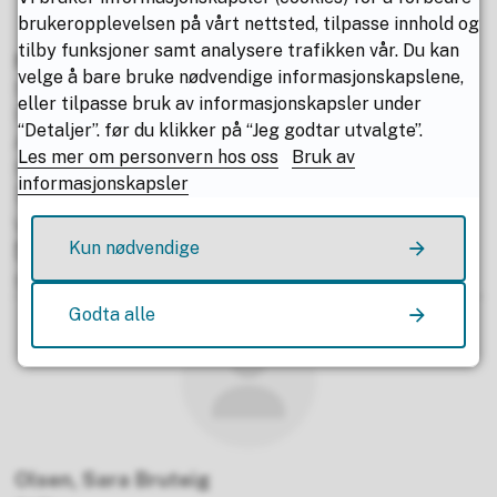
brukeropplevelsen på vårt nettsted, tilpasse innhold og
tilby funksjoner samt analysere trafikken vår. Du kan
Nilsen, Kari Renate
velge å bare bruke nødvendige informasjonskapslene,
Stilling
eller tilpasse bruk av informasjonskapsler under
Sceneinstruktør i Ytre Helgeland
“Detaljer”. før du klikker på “Jeg godtar utvalgte”.
Avdeling
Les mer om personvern hos oss
Bruk av
Sceneinstruktør
informasjonskapsler
M
o
Vis mobilnummer
Kun nødvendige
b
E
i
-
Send e-post
l
p
Godta alle
o
s
t
Olsen, Sara Bruteig