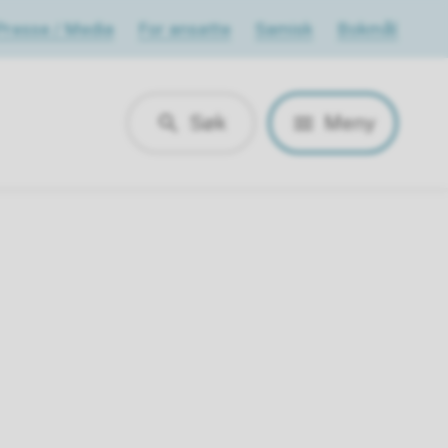
Presse / Media
For ansatte
Samisk
Bokmål
Søk
Meny