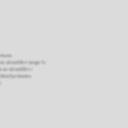
mmune.
v skredtårn langs fv.
 av skredtårn i
 Beisfjordveien.
.