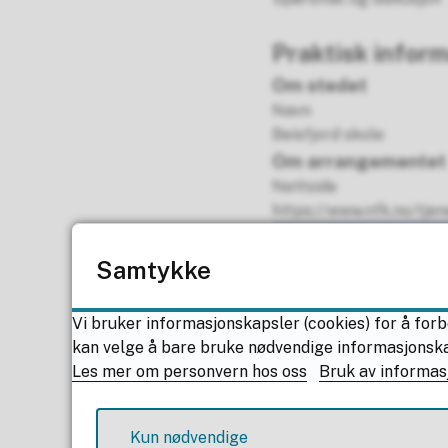
d
e
Praktisk infor
r
f
Om stedet
i
Navn
l
Beisfjord skole
(
Om arrangementet
.
Nettside
i
https://www.nfk.no/tje
c
B
s
i
Samtykke
)
l
d
Vi bruker informasjonskapsler (cookies) for å forb
e
kan velge å bare bruke nødvendige informasjonskaps
i
Les mer om personvern hos oss
Bruk av informas
o
v
e
Kun nødvendige