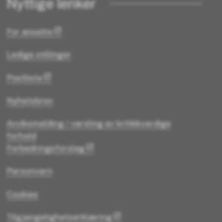
Nyttige lenker
For ansatte
Ledige stillinger
Postliste
Nyhetsbrev
Avviksmelding / varsling av kritikkverdige
forhold
Forbedringsforslag
Personvern
Cookies
Tilgjengelighetserklæring