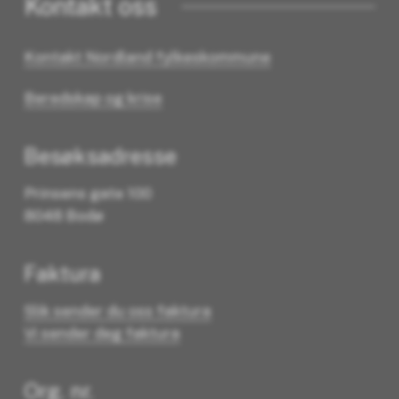
Kontakt oss
Kontakt Nordland fylkeskommune
Beredskap og krise
Besøksadresse
Prinsens gate 100
8048 Bodø
Faktura
Slik sender du oss faktura
Vi sender deg faktura
Org. nr.