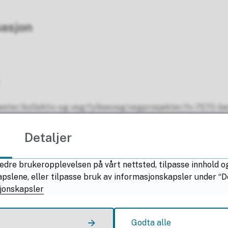
masjon
nester/kollektiv-og-veg/fylkesveg/vegprosjekter/fv-7570-be
Detaljer
edre brukeropplevelsen på vårt nettsted, tilpasse innhold o
lene, eller tilpasse bruk av informasjonskapsler under “Deta
jonskapsler
Godta alle