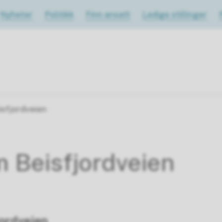
Nyheter
Politikk
Finn ansatt
Ledige stillinger
sfjordveien
 Beisfjordveien
ordveien