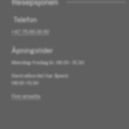
Resepsjonen
Telefon
+47 75 65 00 00
Åpningstider
Mandag-fredag kl. 08.00 - 15.30
Sentralbordet har åpent:
08:00 -15:30
Finn ansatte