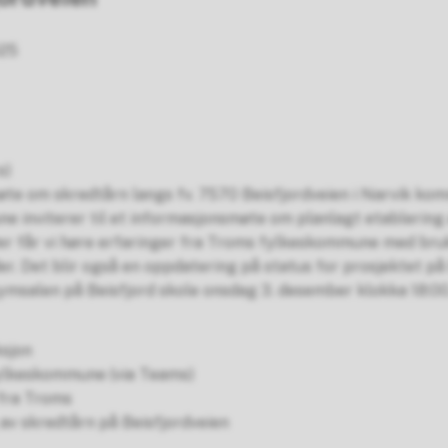
025
s)
te om skredtårn langs fv. 7570 Beisfjordveien i Narvik ko
 inviterer til et informasjonsmøte om planlagt etablering a
er får vi høre erfaringer fra Troms fylkeskommune med bruk
. Det blir også en oppdatering på status for prosjektet på
ymsalen på Beisfjord skole onsdag 3. desember klokka 18:00
sjon
fylkeskommune (via Teams)
 fra Troms
av skredtårn på Beisfjordveien