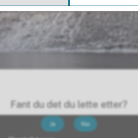
Fant du det du lette etter?
Ja
Nei