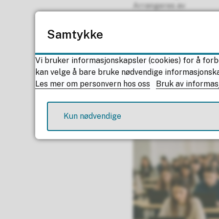
Arrangeres av
(
Utdanning og kom
.
i
Kontakt
Samtykke
c
Elisabeth Aune, el
s
Om stedet
Vi bruker informasjonskapsler (cookies) for å forb
)
Navn
kan velge å bare bruke nødvendige informasjonskaps
Thon Hotel Nordlys, B
Les mer om personvern hos oss
Bruk av informas
Om arrangementet
P
Kun nødvendige
r
o
m
o
t
i
o
n
b