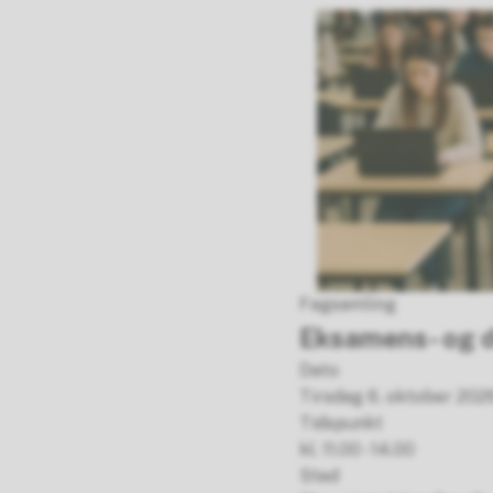
Fagsamling
Eksamens- og 
Dato
Tirsdag 6. oktober 2026
Tidspunkt
kl. 11.00 - 14.00
Sted