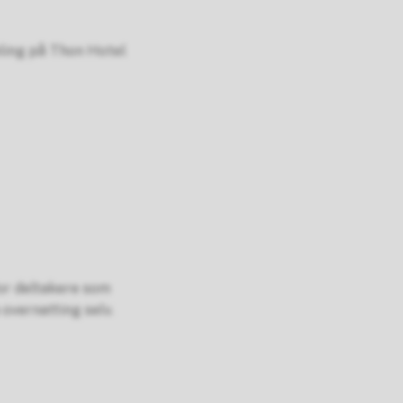
ling på Thon Hotel
or deltakere som
overnatting selv.