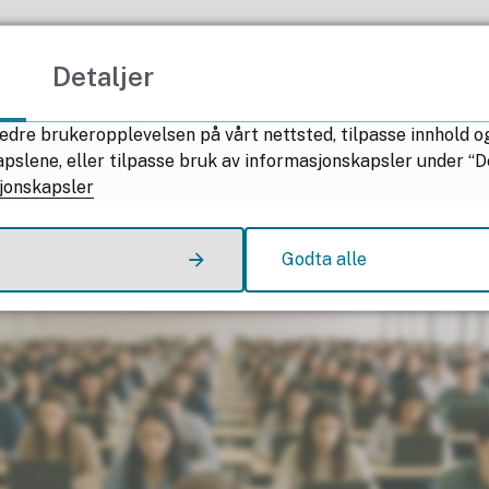
petanse
Detaljer
iaun@nfk.no
edre brukeropplevelsen på vårt nettsted, tilpasse innhold o
lene, eller tilpasse bruk av informasjonskapsler under “Deta
odø
jonskapsler
Godta alle