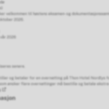
odø
s)
er velkommen til høstens eksamen- og dokumentasjonssam
 oktober 2026.
 vår 2026
iseres senere.
ller og betaler for en overnatting på Thon Hotel Nordlys f
som ønsker flere overnattinger må bestille og betale ekstra 
å
masjon