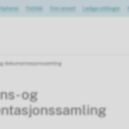
Nyheter
Politikk
Finn ansatt
Ledige stillinger
og dokumentasjonssamling
ns- og
ntasjonssamling