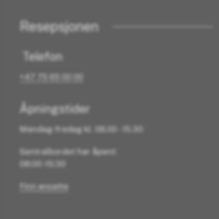
Resepsjonen
Telefon
+47 75 65 00 00
Åpningstider
Mandag-fredag kl. 08.00 - 15.30
Sentralbordet har åpent:
08:00 -15:30
Finn ansatte