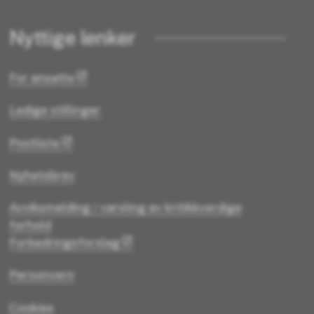
Nyttige lenker
For ansatte
Ledige stillinger
Postliste
Nyhetsbrev
Avviksmelding / varsling av kritikkverdige
forhold
Forbedringsforslag
Personvern
Cookies