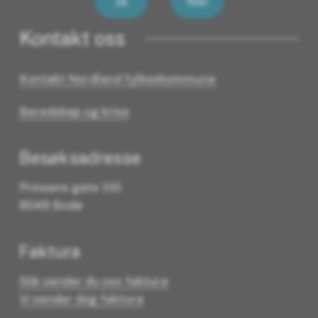
Ja
Nei
Kontakt oss
Kontakt Nordland fylkeskommune
Beredskap og krise
Besøksadresse
Prinsens gate 100
8048 Bodø
Faktura
Slik sender du oss faktura
Vi sender deg faktura