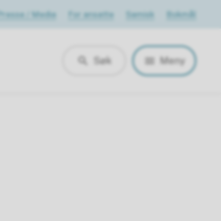
Presse / Media
For ansatte
Samisk
Bokmål
Søk
Meny