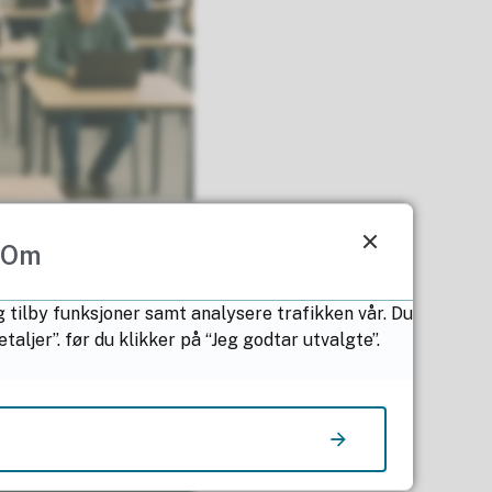
Om
26
g tilby funksjoner samt analysere trafikken vår. Du
ljer”. før du klikker på “Jeg godtar utvalgte”.