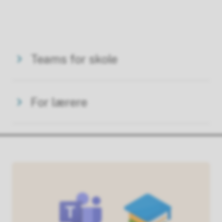
Teams for skole
For lærere