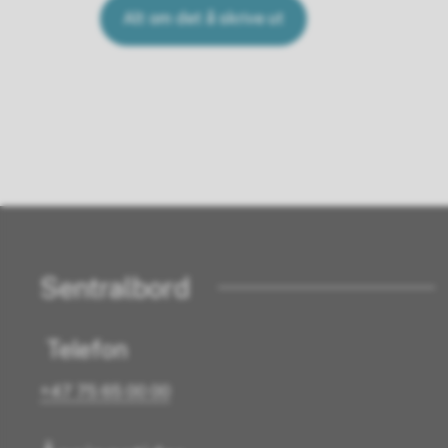
Alt om det å skrive ut
Sentralbord
Telefon
+47 75 65 00 00