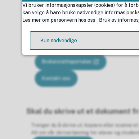
Vi bruker informasjonskapsler (cookies) for å forb
kan velge å bare bruke nødvendige informasjonskaps
Les mer om personvern hos oss
Bruk av informas
Problemer med PC?
Hvis du trenger hjelp til å løse problemer med IT
Kun nødvendige
Brukerstøtteportalen
Kontakt oss
Skal du skrive ut et dokument f
Trenger du å skrive ut, kopiere eller scanne 
Alt om vår skriverløsning for elever og studen