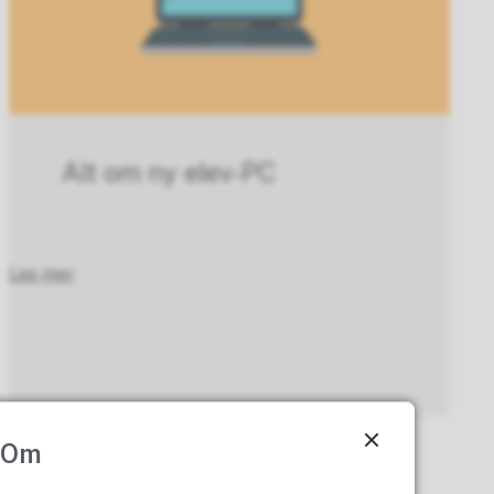
Alt om ny elev-PC
Les mer
Om