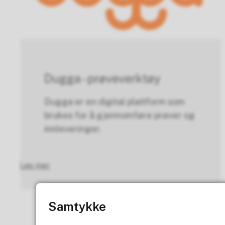
Dugga - prøveverktøy
Dugga er en digital plattform som
brukes for å gjennomføre prøver og
innleveringer.
Les mer
Samtykke