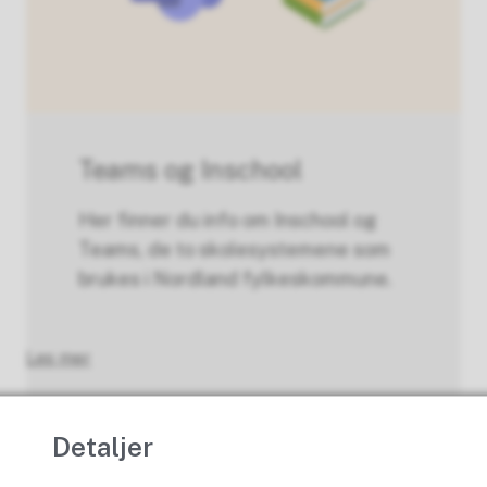
Teams og Inschool
Her finner du info om Inschool og
Teams, de to skolesystemene som
brukes i Nordland fylkeskommune.
Les mer
Detaljer
Les alle her!