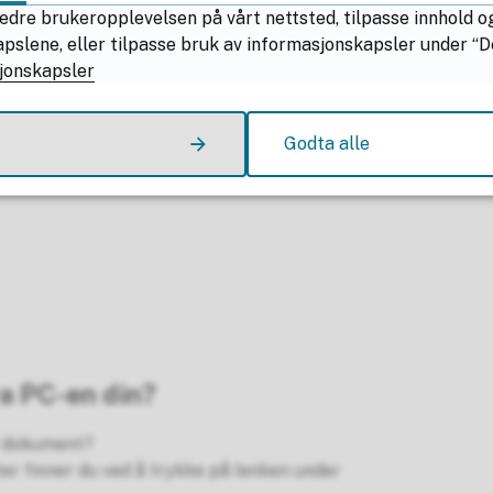
edre brukeropplevelsen på vårt nettsted, tilpasse innhold o
lene, eller tilpasse bruk av informasjonskapsler under “Deta
jonskapsler
-relaterte ting, finner du hjelp på portalen for brukerstøtte
Godta alle
ra PC-en din?
et dokument?
ter finner du ved å trykke på lenken under