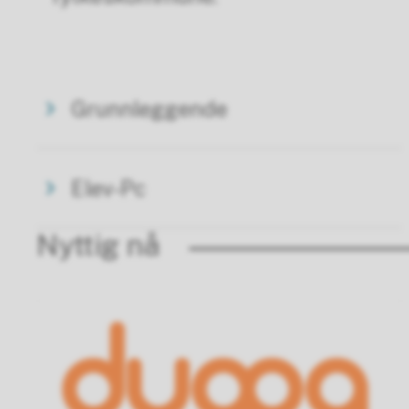
Grunnleggende
Elev-Pc
Nyttig nå