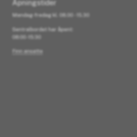
Åpningstider
Mandag-fredag kl. 08.00 - 15.30
Sentralbordet har åpent:
08:00 -15:30
Finn ansatte