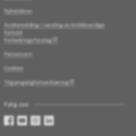
Nyhetsbrev
Avviksmelding / varsling av kritikkverdige
forhold
Forbedringsforslag
Personvern
Cookies
Tilgjengelighetserklæring
Følg oss