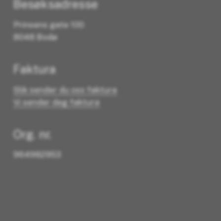
Besøksadresse
Prinsens gate 100
8048 Bodø
Faktura
Slik sender du oss faktura
Vi sender deg faktura
Org. nr.
964982953