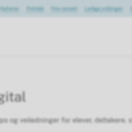
Nyheter
Politikk
Finn ansatt
Ledige stillinger
ital
tips og veiledninger for elever, deltakere