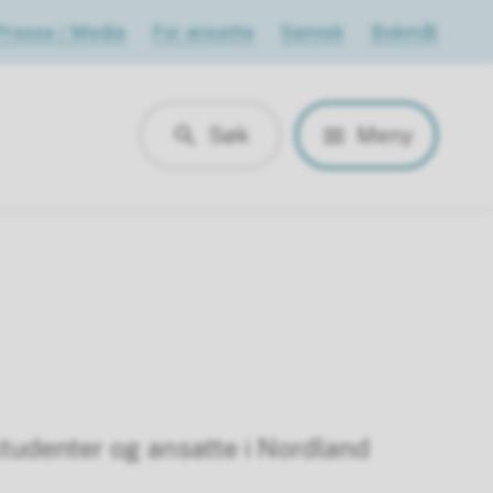
Presse / Media
For ansatte
Samisk
Bokmål
Søk
Meny
, studenter og ansatte i Nordland