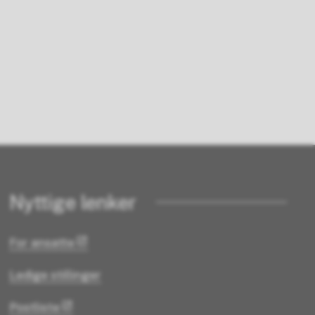
Nyttige lenker
For ansatte
Ledige stillinger
Postliste