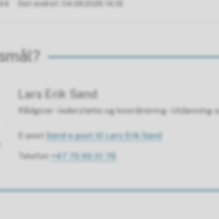
.44
Sist endret
04.08.2026 14.18
rsmål?
Lars Erik Sand
Rådgiver - lederstøtte og koordinering - Utdanning
E-post
Send e-post
til Lars Erik Sand
Telefon
+47 75 65 01 78