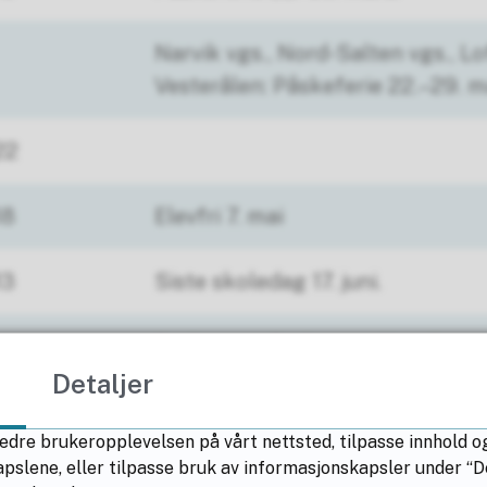
Narvik vgs., Nord-Salten vgs., L
Vesterålen: Påskeferie 22.–29. 
22
18
Elevfri 7. mai
13
Siste skoledag 17. juni.
Bodin vgs., Bodø vgs., Narvik vg
vgs., Lofoten og Vesterålen: Sis
Detaljer
juni 2027
edre brukeropplevelsen på vårt nettsted, tilpasse innhold o
lene, eller tilpasse bruk av informasjonskapsler under “Deta
190