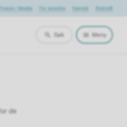
Presse / Media
For ansatte
Samisk
Bokmål
Søk
Meny
for de