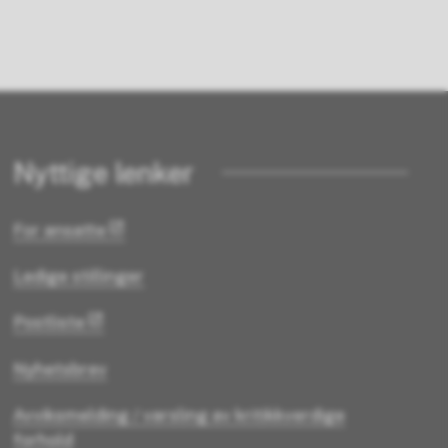
Nyttige lenker
For ansatte
Ledige stillinger
Postliste
Nyhetsbrev
Avviksmelding / varsling av kritikkverdige
forhold