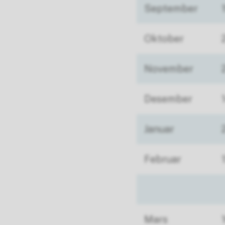
September
Oktober
November
Desember
Januar
Februar
Mars