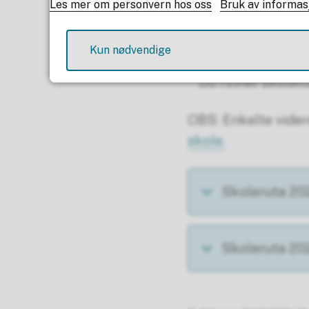
Les mer om personvern hos oss
Bruk av informas
Kun nødvendige
Du finner skoler
OBS: Enkelte vider
skole.
Skoleruta 2
Skoleruta 2