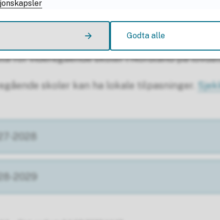
jonskapsler
Godta alle
uta for videregående skoler i Nordland på lovda
egående skoler kan ha lokale tilpasninger.
Sjek
027-2028
028-2029