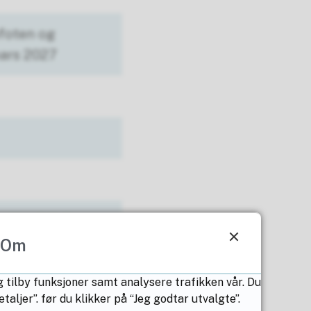
ofoten og
mars 2027
s., Nord-Salten
te skoledag 18.
Om
g tilby funksjoner samt analysere trafikken vår. Du
ljer”. før du klikker på “Jeg godtar utvalgte”.