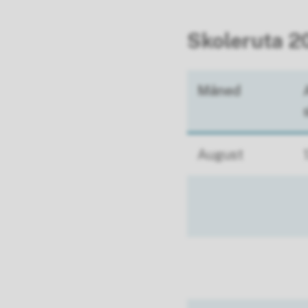
Skoleruta 
Måned
August