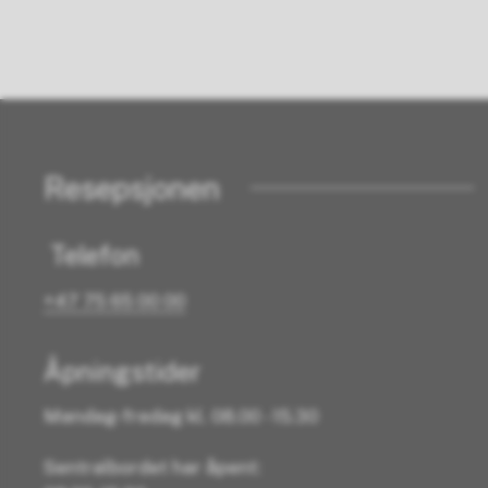
Resepsjonen
Telefon
+47 75 65 00 00
Åpningstider
Mandag-fredag kl. 08.00 - 15.30
Sentralbordet har åpent: