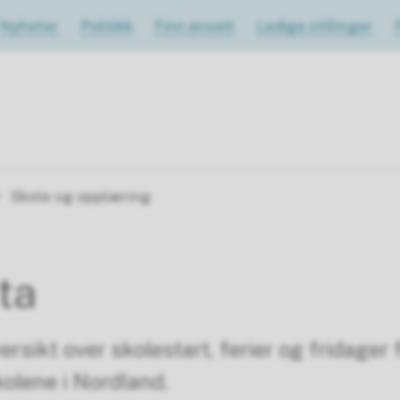
Nyheter
Politikk
Finn ansatt
Ledige stillinger
Skole og opplæring
ta
ersikt over skolestart, ferier og fridager 
olene i Nordland.