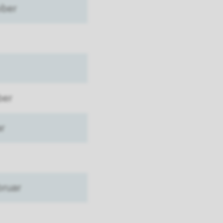
ober
ber
ar
bruar