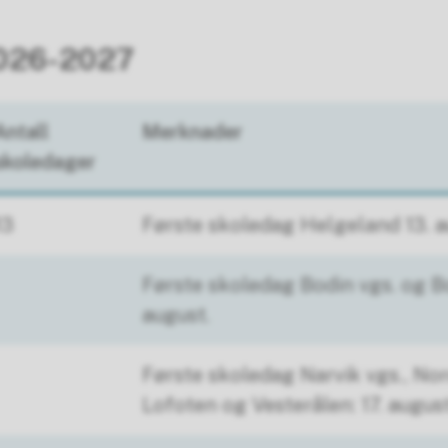
2026-2027
Antall
Merknader
skoledager
13
Første skoledag Helgeland 13. a
Første skoledag Bodin vgs. og Bo
august.
Første skoledag Narvik vgs., Nor
Lofoten og Vesterålen: 17. augus