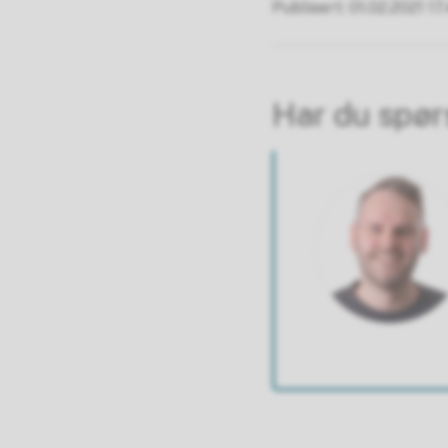
Publisert
01.02.2021 17
Har du spø