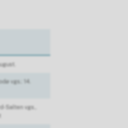
ugust.
dø vgs.: 14.
d-Salten vgs.,
t