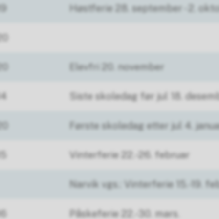
19
Høstferie 28. september - 2. okt
20
20
Elevfri 20. november
14
Siste skoledag før jul 18. desem
20
Første skoledag etter jul 4. janu
15
Vinterferie 22.-26. februar
Narvik vgs.: Vinterferie 15.-19. fe
16
Påskeferie 22.-30. mars.