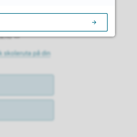
ta.no
k skoleruta på din