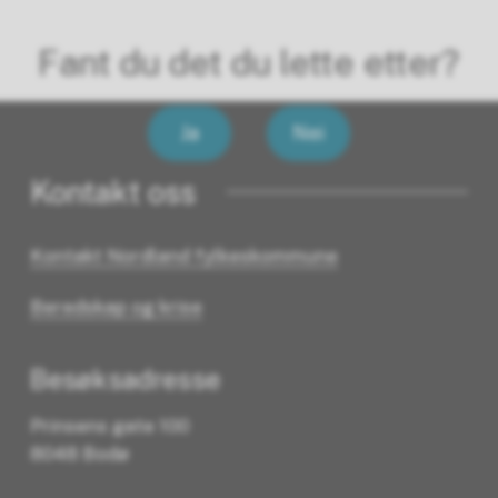
Fant du det du lette etter?
Ja
Nei
Kontakt oss
Kontakt Nordland fylkeskommune
Beredskap og krise
Besøksadresse
Prinsens gate 100
8048 Bodø