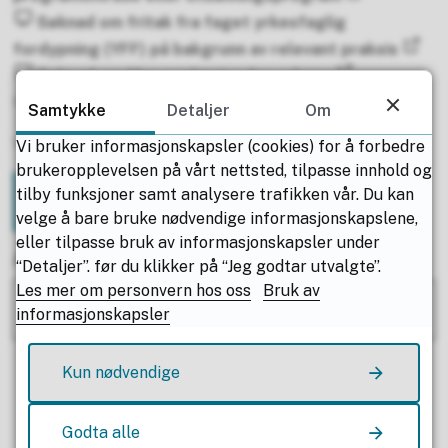
Søknad om fritak fra faget yrkesfaglig
fordypning (YFF) på bakgrunn av relevant praksis
Søknad om Mer opplæring for voksne
Søknad om stipend PPU og YFL
Samtykke
Detaljer
Om
Viser
1-25
av
31
treff, side
1
av
2
Vi bruker informasjonskapsler (cookies) for å forbedre
brukeropplevelsen på vårt nettsted, tilpasse innhold og
tilby funksjoner samt analysere trafikken vår. Du kan
1
2
›
»
velge å bare bruke nødvendige informasjonskapslene,
eller tilpasse bruk av informasjonskapsler under
Antall treff per side
“Detaljer”. før du klikker på “Jeg godtar utvalgte”.
Les mer om personvern hos oss
Bruk av
25
informasjonskapsler
Kun nødvendige
Fant du det du lette etter?
Godta alle