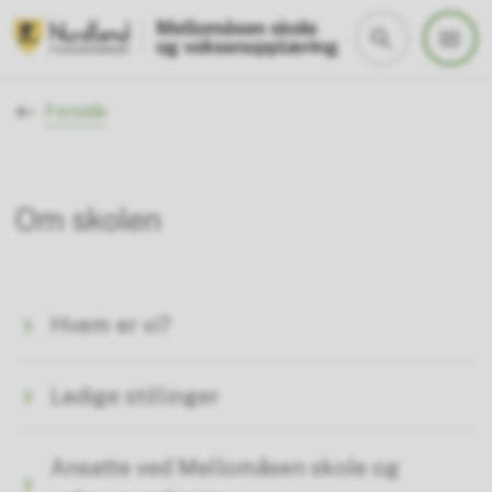
Mellomåsen skole og voksenopplæring
Du er her:
Forside
Om skolen
Hvem er vi?
Ledige stillinger
Ansatte ved Mellomåsen skole og