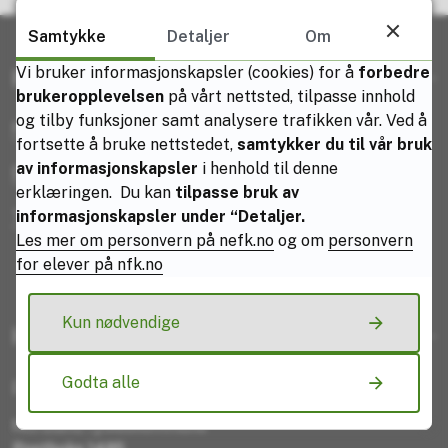
Samtykke
Detaljer
Om
Vi bruker informasjonskapsler (cookies) for å
forbedre
Kontaktinformasjon
brukeropplevelsen
på vårt nettsted, tilpasse innhold
og tilby funksjoner samt analysere trafikken vår. Ved å
Rektor: Roger Riise Kristensen
fortsette å bruke nettstedet,
samtykker du til vår bruk
av informasjonskapsler
i henhold til denne
E-post: rogekr@nfk.no
erklæringen. Du kan
tilpasse bruk av
Telefon sentralbord: 75 65 02 58
informasjonskapsler under “Detaljer.
Les mer om personvern på nefk.no
og om
personvern
for elever på nfk.no
Kun nødvendige
Kontakt oss
Godta alle
Postadresse:
Nordland fylkeskommune