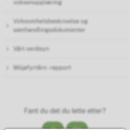
voksenopplæring
Virksomhetsbeskrivelse og
samhandlingsdokumenter
Vårt verdisyn
Miljøfyrtårn - rapport
Fant du det du lette etter?
Ja
Nei