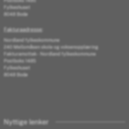
Postboks 1485
Fylkeshuset
8048 Bodø
Fakturaadresse
:
Nordland fylkeskommune
240 Mellomåsen skole og voksenopplæring
Fakturamottak - Nordland fylkeskommune
Postboks 1485
Fylkeshuset
8048 Bodø
Nyttige lenker