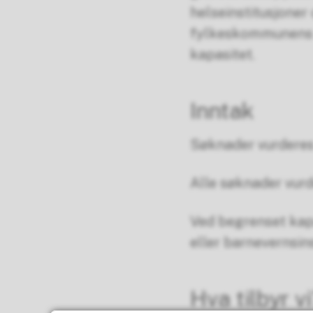
helseinstitusjoner 
fylkeskommunens a
kapasitet.
Inntak
Søknader vurderes 
Alle søknader vurde
Ved begrenset kapa
eller barnevernsins
Hva tilbyr v