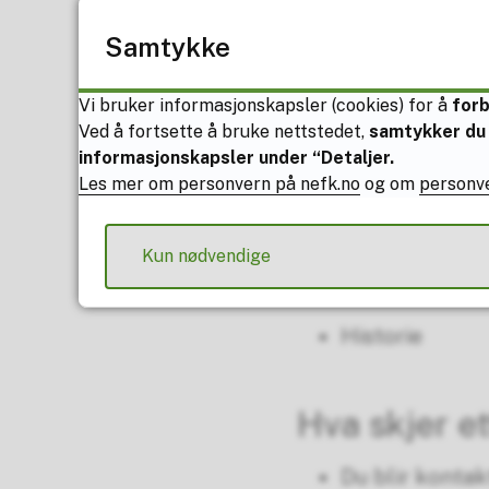
Undervisning i fel
Samtykke
Norsk
Vi bruker informasjonskapsler (cookies) for å
for
Ved å fortsette å bruke nettstedet,
samtykker du 
Engelsk
informasjonskapsler under “Detaljer.
Les mer om personvern på nefk.no
og om
personve
Matematikk
Naturfag
Kun nødvendige
Samfunnsfag
Historie
Hva skjer et
Du blir kontak