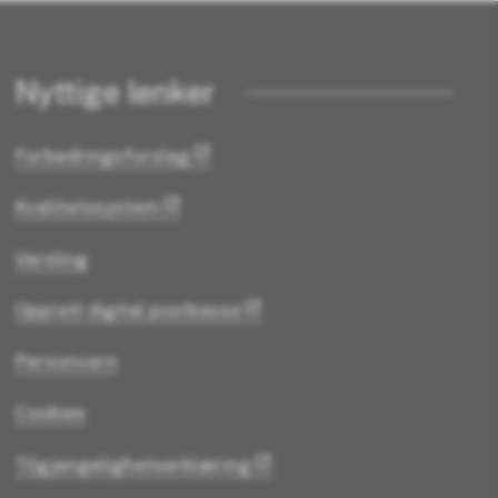
Nyttige lenker
Forbedringsforslag
Kvalitetssystem
Varsling
Opprett digital postkasse
Personvern
Cookies
Tilgjengelighetserklæring