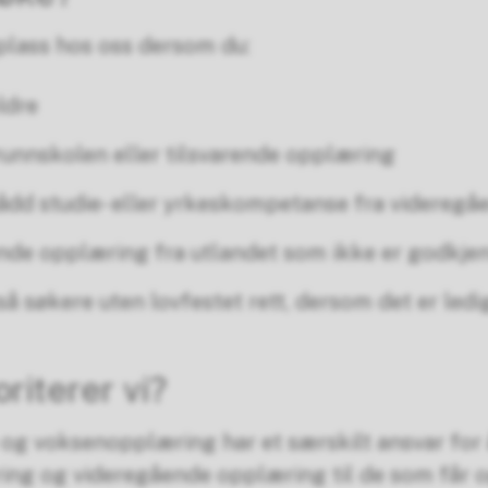
plass hos oss dersom du:
eldre
runnskolen eller tilsvarende opplæring
ådd studie- eller yrkeskompetanse fra videregå
nde opplæring fra utlandet som ikke er godkjen
så søkere uten lovfestet rett, dersom det er ledi
riterer vi?
og voksenopplæring har et særskilt ansvar for 
ng og videregående opplæring til de som får o