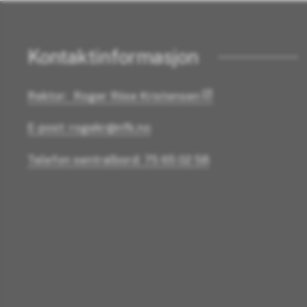
Kontaktinformasjon
Rektor: Roger Riise Kristensen
E-post: rogekr@nfk.no
Telefon sentralbord: 75 65 02 58