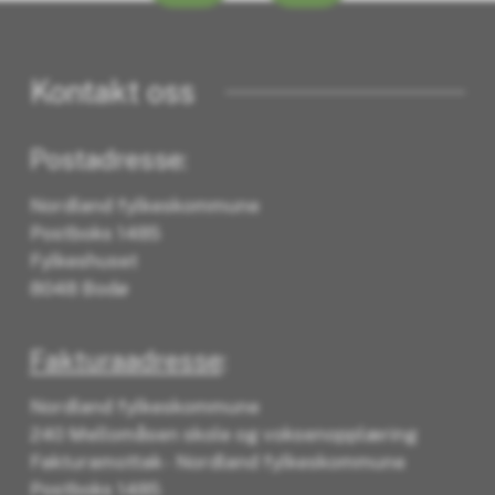
Kontakt oss
Postadresse:
Nordland fylkeskommune
Postboks 1485
Fylkeshuset
8048 Bodø
Fakturaadresse
:
Nordland fylkeskommune
240 Mellomåsen skole og voksenopplæring
Fakturamottak - Nordland fylkeskommune
Postboks 1485