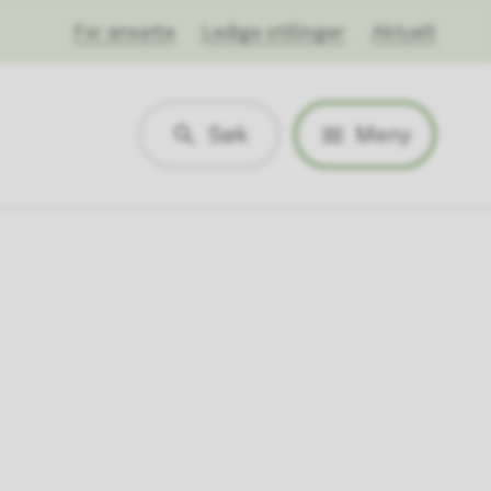
For ansatte
Ledige stillinger
Aktuelt
Søk
Meny