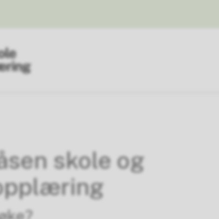
sen skole og
opplæring
øke?