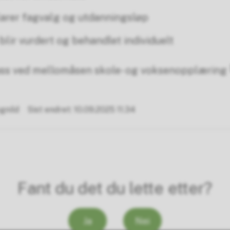
arer fagvalg og utdanningsløp
lir vurdert og behandlet individuelt
ss ved mellomåsen skole- og voksenopplæring
gnild
Sist endret
10.09.2025 11.34
Fant du det du lette etter?
Ja
Nei