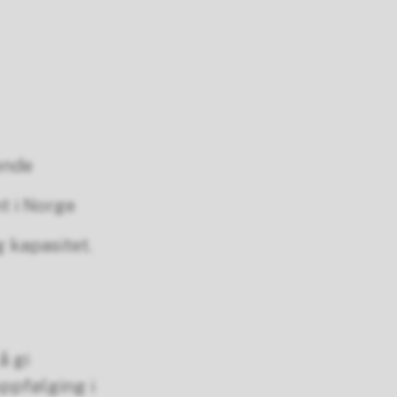
ende
t i Norge
g kapasitet.
å gi
ppfølging i