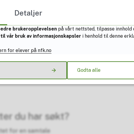
lesfag som gir generell studiekompetanse:
Detaljer
bedre brukeropplevelsen
på vårt nettsted, tilpasse innhold
til vår bruk av informasjonskapsler
i henhold til denne er
rn for elever på nfk.no
Godta alle
ter du har søkt?
tet for en samtale