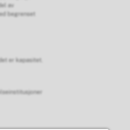
del av
ed begrenset
et er kapasitet.
lseinstitusjoner