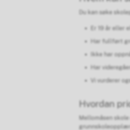
Du kan søke skole
Er 19 år eller 
Har fullført g
Ikke har oppn
Har videregåe
Vi vurderer og
Hvordan prio
Mellomåsen skole 
grunnskoleopplæri