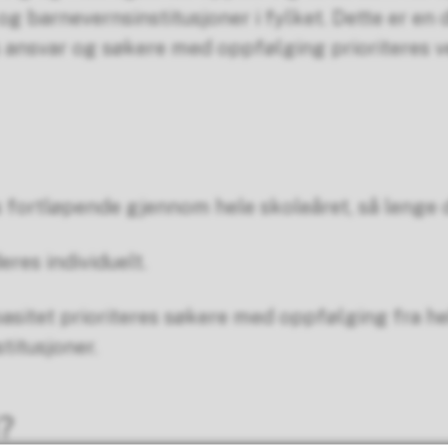
og barnevernsinstitusjoner i fylket. Dette er en 
nsvar og søkere med oppfølging prioriteres v
fortløpende gjennom hele skoleåret, så lenge d
res individuelt.
sitet prioriteres søkere med oppfølging fra he
titusjoner.
i?