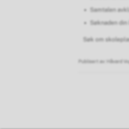
Samtalen avkl
Søknaden din b
Søk om skolepla
Publisert av
Håvard Vo