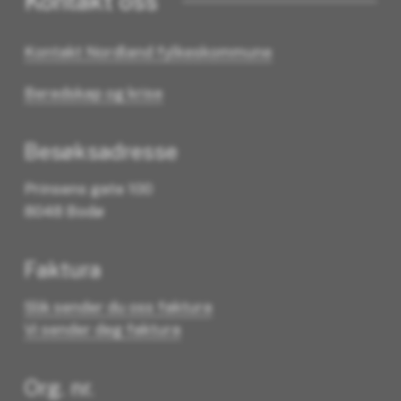
Kontakt oss
Kontakt Nordland fylkeskommune
Beredskap og krise
Besøksadresse
Prinsens gate 100
8048 Bodø
Faktura
Slik sender du oss faktura
Vi sender deg faktura
Org. nr.