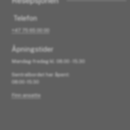
Resepsjonen
Telefon
+47 75 65 00 00
Åpningstider
Mandag-fredag kl. 08.00 - 15.30
Sentralbordet har åpent:
08:00 -15:30
Finn ansatte