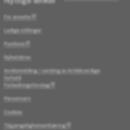
Nyttige lenker
For ansatte
Ledige stillinger
Postliste
Nyhetsbrev
Avviksmelding / varsling av kritikkverdige
forhold
Forbedringsforslag
Personvern
Cookies
Tilgjengelighetserklæring