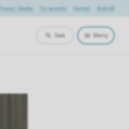
Presse / Media
For ansatte
Samisk
Bokmål
Søk
Meny