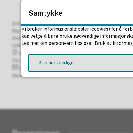
Samtykke
Stilling
Vi bruker informasjonskapsler (cookies) for å forb
Representant
kan velge å bare bruke nødvendige informasjonskaps
Avdeling
Les mer om personvern hos oss
Bruk av informas
Leder i komité for næring
Mobil
Vis mobilnummer
Kun nødvendige
E-post
Send e-post