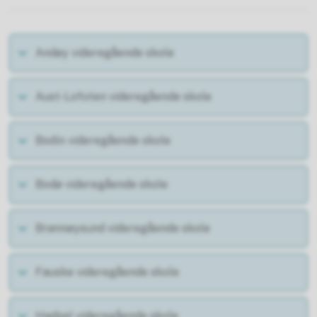
Andøy videregående skole
Aust-Lofoten videregående skole
Bodin videregående skole
Bodø videregående skole
Brønnøysund videregående skole
Fauske videregående skole
Hadsel videregående skole