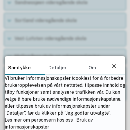
Sandnessjøen videregående skole
Sortland videregående skole
Vest-Lofoten videregående skole
Mellomåsen skole og voksenopplæring
Samtykke
Detaljer
Om
Nettskolen i Nordland
Vi bruker informasjonskapsler (cookies) for å forbedre
brukeropplevelsen på vårt nettsted, tilpasse innhold og
tilby funksjoner samt analysere trafikken vår. Du kan
Nordland fagskole
velge å bare bruke nødvendige informasjonskapslene,
eller tilpasse bruk av informasjonskapsler under
“Detaljer”. før du klikker på “Jeg godtar utvalgte”.
Les mer om personvern hos oss
Bruk av
informasjonskapsler