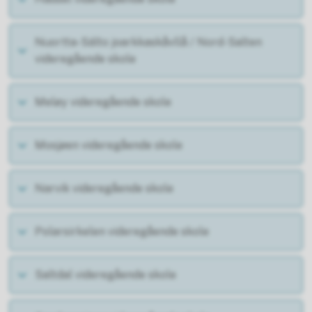
Nuortta-Sálto joarkkaskåvllå / Nord-Salten
videregående skole
Meløy videregående skole
Mosjøen videregående skole
Narvik videregående skole
Polarsirkelen videregående skole
Saltdal videregående skole