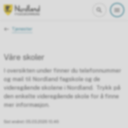
Nordland fylkeskommune
Du er her:
Tjenester
Våre skoler
I oversikten under finner du telefonnummer
og mail til Nordland fagskole og de
videregående skolene i Nordland. Trykk på
den enkelte videregående skole for å finne
mer informasjon.
Sist endret
05.03.2026 10.46