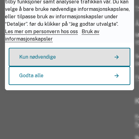
tilby funksjoner samt analysere trafikken vår. Du kan
+
velge å bare bruke nødvendige informasjonskapslene,
eller tilpasse bruk av informasjonskapsler under
Å
“Detaljer”. før du klikker på “Jeg godtar utvalgte”.
Les mer om personvern hos oss
Bruk av
M
informasjonskapsler
1
S
Kun nødvendige
0
Godta alle
F
K
K
f
B