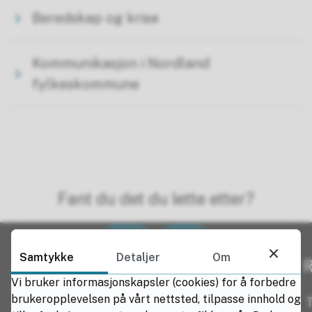
Beredskap og krise
Kommunikasjon i Nordland
fylkeskommune
Fant du det du lette etter?
Ja
Nei
Samtykke
Detaljer
Om
R
Vi bruker informasjonskapsler (cookies) for å forbedre
brukeropplevelsen på vårt nettsted, tilpasse innhold og
T