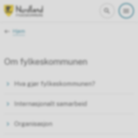
Nordland fylkeskommune
Du er her:
Hjem
Om fylkeskommunen
Hva gjør fylkeskommunen?
Internasjonalt samarbeid
Organisasjon