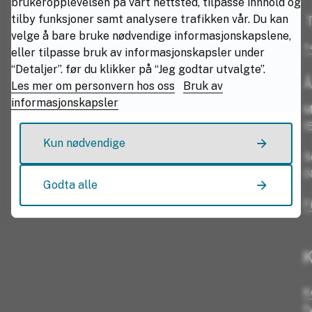
brukeropplevelsen på vårt nettsted, tilpasse innhold og
tilby funksjoner samt analysere trafikken vår. Du kan
T
velge å bare bruke nødvendige informasjonskapslene,
+
eller tilpasse bruk av informasjonskapsler under
“Detaljer”. før du klikker på “Jeg godtar utvalgte”.
Å
Les mer om personvern hos oss
Bruk av
informasjonskapsler
M
1
Kun nødvendige
S
0
Godta alle
F
K
K
f