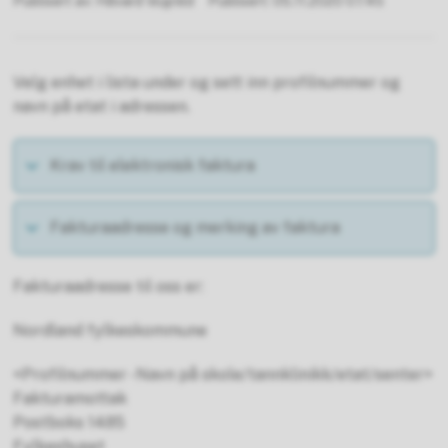
Publisert av
Håvard Vognild
Publisert
05.11.2020 07.45
Velg enhet i lista under og sett inn profilnummer og
navn på etat i adressen.
Krav til elektronisk faktura
Fakturaadresse og merking av faktura
Fakturaadresse til oss er:
Nordland fylkeskommune
<Profilnummer - Navn på skole/tannklinikk/etat/senter>
Fakturamottak
Postboks 1485
Fylkeshuset