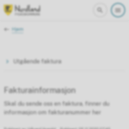
Nordland fylkeskommune
Du er her:
Hjem
Utgående faktura
Fakturainformasjon
Skal du sende oss en faktura, finner du
informasjon om fakturanummer her