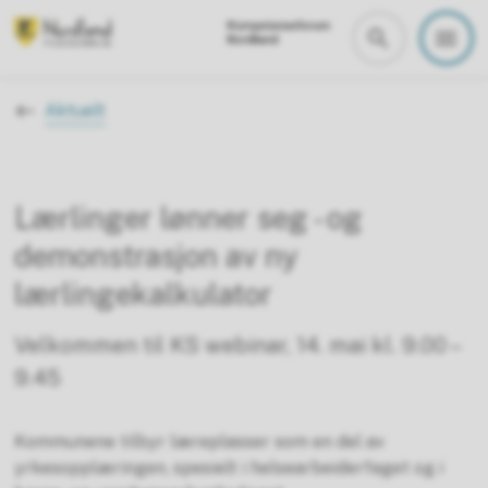
kompetanseforum
Du er her:
Aktuelt
Lærlinger lønner seg - og
demonstrasjon av ny
lærlingekalkulator
Velkommen til KS webinar, 14. mai kl. 9.00 –
9.45
Kommunene tilbyr læreplasser som en del av
yrkesopplæringen, spesielt i helsearbeiderfaget og i