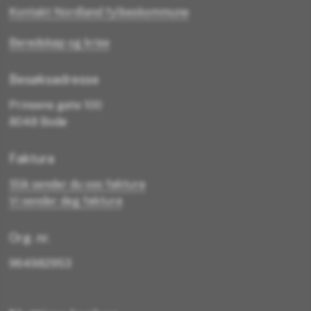
Kontakt Nordland fylkeskommune
Beredskap og krise
Besøksadresse
Prinsens gate 100
8048 Bodø
Faktura
Slik sender du oss faktura
Vi sender deg faktura
Org. nr.
964982953