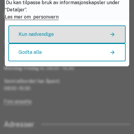
Du kan tilpasse bruk av informasjonskapsler under
“Detaljer”.
Kontaktinformasjon
Les mer om personvern
Telefon
Kun nødvendige
+47 75 65 00 00
Godta alle
Åpningstider
Mandag-fredag kl. 08.00 - 15.30
Sentralbordet har åpent:
08:00 -15:30
Finn ansatte
Adresser