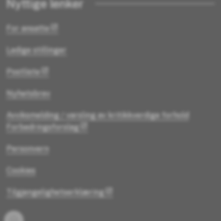
Nyttige lenker
For ansatte
Ledige stillinger
Postliste
Nyhetsbrev
Avviksmelding / varsling av kritikkverdige forhold
Forbedringsforslag
Personvern
Cookies
Tilgjengelighetserklæring