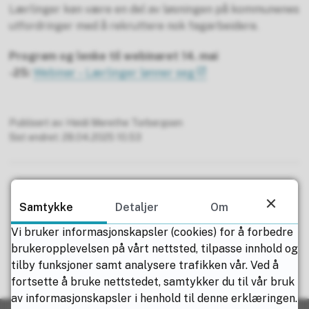
Lærlinger kan være en del av løsningen på kommunenes
utfordringer med å rekruttere nok fagarbeidere.
Program og lenke til webinaret 14. mai
-25:
Webinar
-
Lærlinger lønner seg
Publisert av
Heidi Merethe Torbergsen
Sist endret
28.04.2025 10.53
Samtykke
Detaljer
Om
Vi bruker informasjonskapsler (cookies) for å forbedre
Fant du det du lette etter?
brukeropplevelsen på vårt nettsted, tilpasse innhold og
tilby funksjoner samt analysere trafikken vår. Ved å
fortsette å bruke nettstedet, samtykker du til vår bruk
Ja
Nei
av informasjonskapsler i henhold til denne erklæringen.