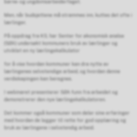
barne- og ungdomsarbeiderfaget.
Men, når budsjettene må strammes inn, kuttes det ofte i
lærlinger.
På oppdrag fra KS, har Senter for økonomisk analse
(SØA) undersøkt kommuners bruk av lærlinger og
utviklet en ny lærlingekalkulator
for å vise hvordan kommuner kan dra nytte av
lærlingenes selvstendige arbeid, og hvordan denne
verdiskapingen kan beregnes.
I webinaret presenterer SØA funn fra arbeidet og
demonstrerer den nye lærlingekalkulatoren.
Det kommer også kommuner som deler sine erfaringer
med hvordan de legger til rette for god opplæring og
bruk av lærlingene i selvstendig arbeid.