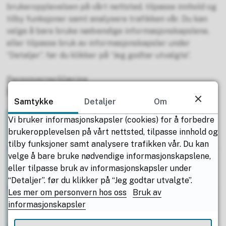
brukeropplevelsen på vårt nettsted, tilpasse innhold og
tilby funksjoner samt analysere trafikken vår. Du kan
velge å bare bruke nødvendige informasjonskapslene,
eller tilpasse bruk av informasjonskapsler under
“Detaljer”. før du klikker på “Jeg godtar utvalgte”.
Personvernerklæring
Bruk av informasjonskapsler
Samtykke
Detaljer
Om
Vi bruker informasjonskapsler (cookies) for å forbedre
Nødvendige informasjonskapsler
brukeropplevelsen på vårt nettsted, tilpasse innhold og
tilby funksjoner samt analysere trafikken vår. Du kan
velge å bare bruke nødvendige informasjonskapslene,
Analytiske informasjonskapsler
eller tilpasse bruk av informasjonskapsler under
“Detaljer”. før du klikker på “Jeg godtar utvalgte”.
Les mer om personvern hos oss
Bruk av
informasjonskapsler
Målrettede informasjonskapsler