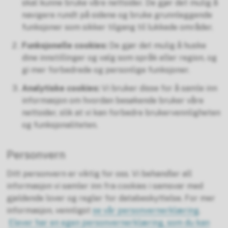
skal kunne bruke våre nettsider. De gjør det mulig å
navigere rundt på sidene og bruke grunnleggende
funksjoner som sikker tilgang til lukkede områder.
Funksjonelle cookies:
De gjør det mulig å huske
dine innstillinger og valg som språk eller region, og
gi mer forbedrede og personlige funksjoner.
Analytiske cookies:
Vi bruker disse for å samle inn
informasjon om hvordan besøkende bruker våre
nettsider, slik at vi kan forbedre brukervennligheten
og funksjonaliteten.
Personvern
Ditt personvern er viktig for oss. Vi behandler all
informasjon vi samler inn fra cookies i samsvar med
gjeldende lover og regler for databeskyttelse. For mer
informasjon, vennligst
se vår personvernerklæring
.
Elever har en egen personvernerklæring, som du kan