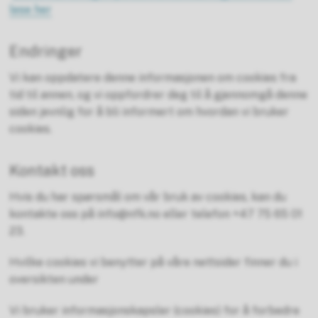
lese her
Endringer
Vi kan oppdatere denne informasjonen om cookies fra
tid til annen, og vi oppfordrer deg til å gjennomgå denne
siden jevnlig for å bli informert om hvordan vi bruker
cookies.
Kontakt oss
Hvis du har spørsmål om vår bruk av cookies, kan du
kontakte oss på info@nfk.no eller telefon +47 75 65 01
23.
Hvilke cookies vi benytter på våre nettsider finner du i
oversikten under
Vi bruker informasjonskapsler (cookies) for å forbedre