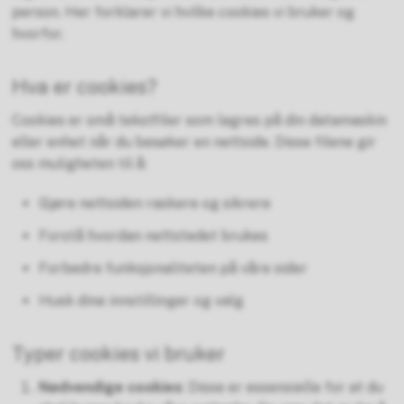
person. Her forklarer vi hvilke cookies vi bruker og
hvorfor.
Hva er cookies?
Cookies er små tekstfiler som lagres på din datamaskin
eller enhet når du besøker en nettside. Disse filene gir
oss muligheten til å:
Gjøre nettsiden raskere og sikrere
Forstå hvordan nettstedet brukes
Forbedre funksjonaliteten på våre sider
Husk dine innstillinger og valg
Typer cookies vi bruker
Nødvendige cookies
: Disse er essensielle for at du