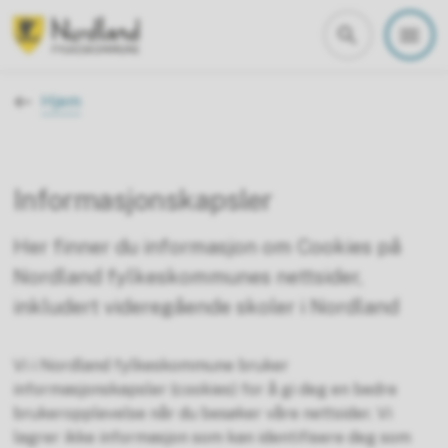
Nordland fylkeskommune
Du er her:
Hjem
Informasjonskapsler
Her finner du informasjon om Cookies på
Nordland fylkeskommunes nettsider,
inkludert videregående skoler i Nordland
Vi i Nordland fylkeskommune bruker
informasjonskapsler (cookies) for å gi deg en bedre
brukeropplevelse når du besøker våre nettsider. Vi
lagrer ikke informasjon som kan identifisere deg som