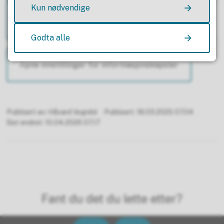
Kun nødvendige
Funksjonelle informasjonskapsler
Godta alle
Åpne innstillinger for informasjonskapsler
Publisert av
Håvard Vognild
Publisert
18.03.2025 07.04
Sist endret
10.04.2026 07.17
Fant du det du lette etter?