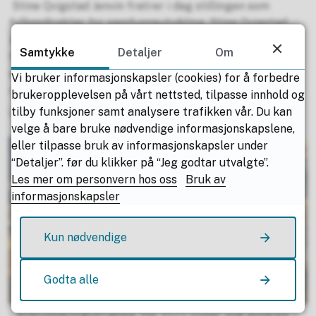
Stine Qvigstad Jenvin fratrer i dag stillingen som
fylkesdirektør for samfunnsutvikling. Stine Qvigstad
Jenvin jobbet først som etatssjef i Nordland
Samtykke
Detaljer
Om
fylkeskommune, før hun etter omorganisering ble
ansatt som fylkesdirektør. Nå går altså veien videre til
Vi bruker informasjonskapsler (cookies) for å forbedre
nye utfordringer.
brukeropplevelsen på vårt nettsted, tilpasse innhold og
tilby funksjoner samt analysere trafikken vår. Du kan
22.10.2021
velge å bare bruke nødvendige informasjonskapslene,
eller tilpasse bruk av informasjonskapsler under
“Detaljer”. før du klikker på “Jeg godtar utvalgte”.
Les mer om personvern hos oss
Bruk av
informasjonskapsler
Kun nødvendige
Godta alle
- Anbudskonkurranse for FOT-ruter må endres –