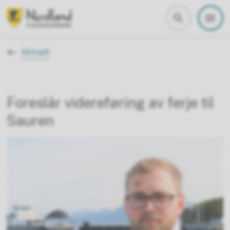
Nordland fylkeskommune
Du er her:
Aktuelt
Foreslår videreføring av ferje til
Sauren