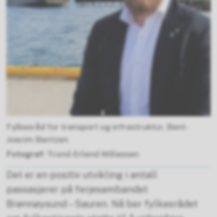
Fylkesråd for transport og infrastruktur, Bent-
Joacim Bentzen
Trond-Erlend Willassen
Det er en positiv utvikling i antall
passasjerer på ferjesambandet
Brønnøysund – Sauren. Nå ber fylkesrådet