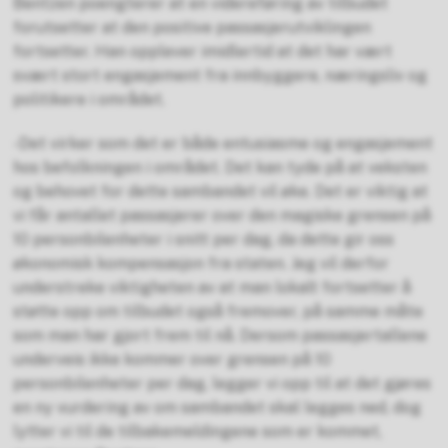
Bentzen poengterer at en videreføring av tilbudet
forutsetter at den positive passasjerutviklingen
fortsetter. Han opplever imidlertid at det har vært
svært stort engasjement fra innbyggere, næringsliv og
politikere i området.
-Det virker som det er både entusiasme og engasjement
hos befolkningen i området. Det kan tyde på at veksten
og behovet for dette sambandet vil øke. Det er viktig at
vi får antallet passasjerer over den magiske grensen på
10 personbilenheter i snitt per dag, da dette gir oss
økonomisk kompensasjon fra staten. Jeg vil derfor
understreke viktigheten av at man lokalt fortsetter å
støtte opp om tilbudet også fremover, på samme måte
som man har gjort frem til nå. Dersom passasjertallene
underveis ikke kommer over grensen på 10
personbilenheter per dag, legger vi opp til at det gjøres
en ny vurdering av om sambandet skal legges ned, dog
lytter vi til de tilbakemeldingene som er kommet,