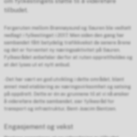
om fylkestingets støtte til å videreføre
tilbudet.
Fergeruten mellom Brønnøysund og Sauren ble vedtatt
nedlagt i fylkestinget i 2017. Men siden den gang har
sambandet fått betydelig trafikkvekst de senere årene
og det er forventet ny næringsaktivitet på Sauren.
Fylkesrådet anbefaler derfor at ruten opprettholdes og
at det lyses ut et nytt anbud.
-Det har vært en god utvikling i dette området, blant
annet med etablering av næringsvirksomhet og satsing
på oppdrett. Dette er én av grunnene til at vi nå ønsker
å videreføre dette sambandet, sier fylkesråd for
transport og infrastruktur, Bent-Joacim Bentzen.
Engasjement og vekst