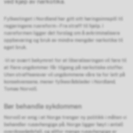
ved kjøp av narkotika.
Fylkestinget i Nordland har gitt sitt høringsinnspill til
regjeringens rusreform – Fra straff til hjelp. I
rusreformen ligger det forslag om å avkriminalisere
oppbevaring og bruk av mindre mengder narkotika til
eget bruk.
-Vi er svært bekymret for at liberaliseringen vil føre til
at flere ungdommer får tilgang på narkotiske stoffer.
Uten straffeansvar vil ungdommene våre ta for lett på
konsekvensene, mener fylkesrådsleder i Nordland,
Tomas Norvoll.
Bør behandle sykdommen
Norvoll er enig i at Norge trenger ny politikk i måten vi
behandler rusavhengige på. Norge ligger høyt i antall
overdosedødsfall, og altfor mange rusavhengige er