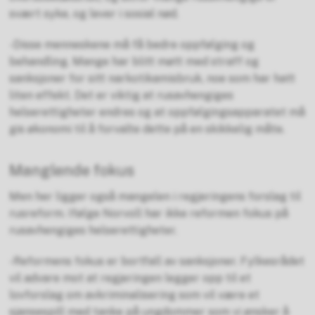
svært syke, og lever i sosial nød.
-Disse menneskene må få bedre oppfølging og
behandling. Mange har blitt møtt med straff og
sanksjoner for sitt narkotikamisbruk, noe som har hatt
liten effekt. Det er viktig at rusavhengiges
helserettigheter endres og at oppfølgingsapparatet må
gis økonomi til å forvalte dette på en skikkelig måte.
Manglende fokus
Men her ligger også mangelen i regjeringens forslag til
rusreform. Ifølge Norvoll har ikke reformen fokus på
rusavhengiges helserettigheter.
-Reformens fokus er bortfall av sanksjoner. Fylkesrådet
vil advare mot at regjeringen legger opp til et
lovforslag om avkriminalisering som vil være et
sjansespill med tanke på ungdommer som vi ønsker å