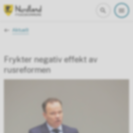
Nordland fylkeskommune
Du er her:
Aktuelt
Frykter negativ effekt av
rusreformen