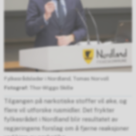
Fylkesrådsleder i Nordland, Tomas Norvoll
Thor-Wiggo Skille
Tilgangen på narkotiske stoffer vil øke, og
flere vil utforske rusmidler. Det frykter
fylkesrådet i Nordland blir resultatet av
regjeringens forslag om å fjerne reaksjoner