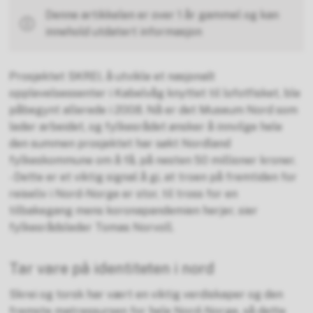
Denne artikkelen er over 1 år gammel og kan
innehold utdatert informasjon
Prosjektet SKREI, å utvikle et nasjonalt
opplevelsessenter i Kabelvåg knyttet til lofotfisket, ble
påbegynt allerede i 2008. Nå er det Museum Nord som
leder arbeidet, og fylkesrådet ønsker å innvilge hele
den summen prosjektet har søkt Nordland
fylkeskommune om å få, på nesten 50 millioner kroner.
- Dette er et viktig signal å gi, at troen på fremtiden for
reiseliv i Nord-Norge er stor, til tross for en
tilbakegang mens koronapandemien herjer, sier
fylkesrådsleder Tomas Norvoll.
Tar vare på identiteten i nord
Skrei og torsk har vært en viktig verdiskaper og den
fremste matressursen for hele Nord-Norge, så dette