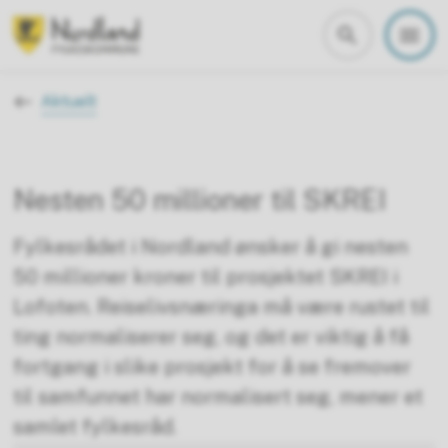
Nordland fylkeskommune
Du er her:
Aktuelt
Nesten 50 millioner til SKREI
Fylkesrådet i Nordland ønsker å gi nesten
50 millioner kroner til prosjektet SKREI i
Lofoten. Reiselivsnæringa må være rustet til
ting normaliserer seg, og det er viktig å få
fortgang i slike prosjekt for å se fremover
til samfunnet har normalisert seg, mener et
samlet fylkesråd.