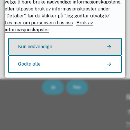
velge å bare bruke nødvendige informasjonskapslene,
jobbes med å se på flere investeringstiltak.
eller tilpasse bruk av informasjonskapsler under
“Detaljer”. før du klikker på “Jeg godtar utvalgte”.
Les mer om personvern hos oss
Bruk av
Publisert
02.04.2020 14.13
Sist endret
14.08.2023 14.15
informasjonskapsler
Kun nødvendige
Godta alle
Fant du det du lette etter?
Ja
Nei
R
T
+