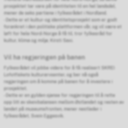
prosjektet tar vare på identiteten til en hel landsdel,
mener de seks partiene i fylkesrådet i Nordland.
- Dette er et kultur- og identitetsprosjekt som er godt
forankret i den politiske plattformen vår, og vil være et
løft for hele Nord-Norge å få til, tror fylkesråd for
kultur, klima og miljø, Kirsti Saxi.
Vil ha regjeringen på banen
Fylkesrådet vil jobbe videre for å få realisert SKREI
Lofotfiskets kulturarvsenter, og ber nå også
regjeringen om å komme på banen for å investere i
prosjektet.
- Dette er en gylden sjanse for regjeringen til å rette
opp litt av skeivbalansen mellom Østlandet og resten av
landet på museumsfronten, mener nestleder i
fylkesrådet, Svein Eggesvik.