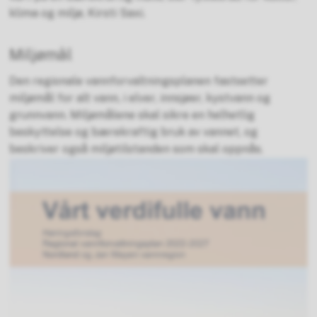
klima og miljø, Kirsti Saxi.
Miljømål
Den regionale vannforvaltningsplanen fastsetter
miljømål for alt vann, i elver, innsjøer, kystvann og
grunnvann. Miljømålene skal sikre en helhetlig
beskyttelse og bærekraftig bruk av vannet, og
beskriver også miljøtilstanden som skal oppnås.