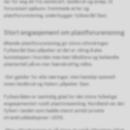
tar for seg alt fra vannkraft, landbruk og avløp, til
forurenset sjøbunn, fremmede arter og
plastforurensning, underbygger fylkesråd Saxi.
Stort engasjement om plastforurensning
Økende plastforurensning gir store utfordringer.
Fylkesråd Saxi påpeker at det er viktig å øke
kunnskapen i hvordan man kan håndtere og behandle
plastavfall på en mer bærekraftig måte.
-Det gjelder for alle næringer, men kanskje spesielt
innen landbruk og fiskeri, påpeker Saxi.
Fylkesråden er samtidig glad for det store folkelige
engasjementet rundt plastinnsamling. Nordland var det
fylket i landet som hadde størst antall private
strandryddeaksjoner i 2019.