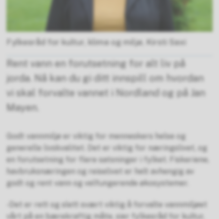
Fylkesråd for kultur, klima og miljø, Kirsti Saxi
Rent vann en forutsetning for alt liv på
jorda. Nå kan du gi ditt innspill om hvordan
vi skal forvalte vannet i Nordland og på Jan
Mayen.
Godt vannmiljø er viktig for menneskers helse og
generelle livskvalitet. Det er viktig for næringslivet, og
en forutsetning for flere satsninger i fylket. Fiskeriene,
havbruksnæringen og reiselivet er helt avhengig av
godt og rent vann og velfungerende økosystemer.
-Det er rett og slett svært viktig å forvalte vannmiljøet
vårt på en bærekraftig måte, sier fylkesråd for kultur,