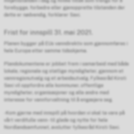
miljøtilstanden i dag og hvilke tiltak som trengs for å
forebygge, forbedre eller gjenopprette tilstanden der
dette er nødvendig, forklarer Saxi.
Frist for innspill 31. mai 2021.
Planen bygger på EUs vanndirektiv som gjennomføres i
hele Europa etter samme tidsskjema.
Plandokumentene er jobbet frem i samarbeid med både
lokale, regionale og statlige myndigheter, gjennom et
vannregionutvalg og et arbeidsutvalg. Fylkesråd Kirsti
Saxi vil oppfordre alle kommuner, offentlige
myndigheter, organisasjoner og alle andre med
interesse for vannforvaltning til å engasjere seg.
-Kom gjerne med innspill på hvordan vi skal ta vare på
vårt verdifulle vann - til glede og nytte for hele
Nordlandsamfunnet, avslutter fylkesråd Kirsti Saxi.