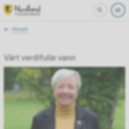
Nordland fylkeskommune
Du er her:
Aktuelt
Vårt verdifulle vann