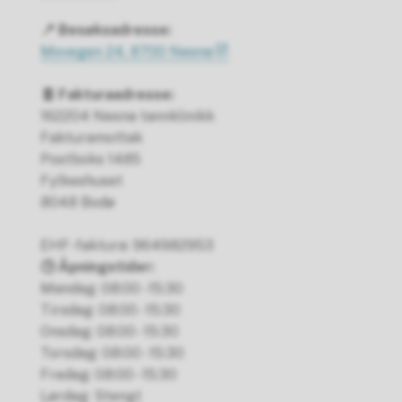
📍 Besøksadresse:
Movegen 24, 8700 Nesna
🧾 Fakturaadresse:
162204 Nesna tannklinikk
Fakturamottak
Postboks 1485
Fylkeshuset
8048 Bodø
EHF-faktura: 964982953
🕒 Åpningstider:
Mandag: 08:00 - 15:30
Tirsdag: 08:00 - 15:30
Onsdag: 08:00 - 15:30
Torsdag: 08:00 - 15:30
Fredag: 08:00 - 15:30
Lørdag: Stengt