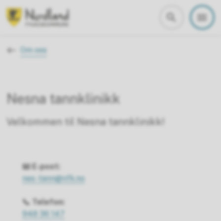
Nordland fylkeskommune
Du er her:
Om oss
Nesna tannklinikk
Velkommen til Nesna tannklinikk!
📧 E-post:
nes-tann@nfk.no
📞 Telefon:
948 36 147