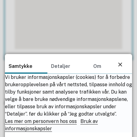
Samtykke
Detaljer
Om
Vi bruker informasjonskapsler (cookies) for å forbedre
Publisert
26.01.2021 13.54
Sist endret
26.03.2026 13.13
brukeropplevelsen på vårt nettsted, tilpasse innhold og
tilby funksjoner samt analysere trafikken vår. Du kan
velge å bare bruke nødvendige informasjonskapslene,
Artikkelliste
eller tilpasse bruk av informasjonskapsler under
“Detaljer”. før du klikker på “Jeg godtar utvalgte”.
Les mer om personvern hos oss
Bruk av
informasjonskapsler