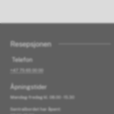
Resepsjonen
Telefon
+47 75 65 00 00
Åpningstider
Mandag-fredag kl. 08.00 - 15.30
Sentralbordet har åpent: