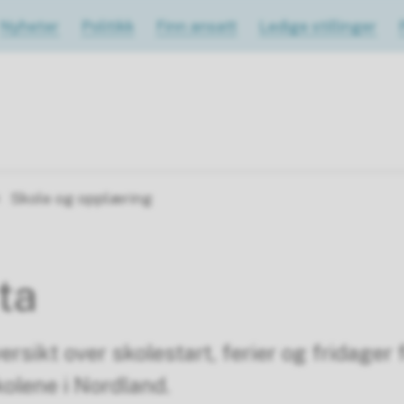
Nyheter
Politikk
Finn ansatt
Ledige stillinger
Skole og opplæring
ta
ersikt over skolestart, ferier og fridager 
olene i Nordland.