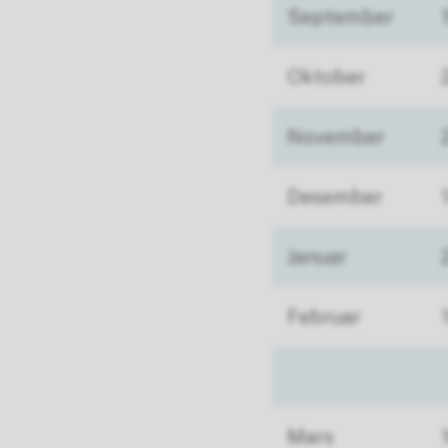
September
Oktober
November
Desember
Januar
Februar
Mars