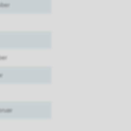
ober
ber
ar
bruar