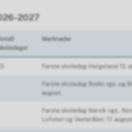
2026-2027
Antall
Merknader
skoledager
13
Første skoledag Helgeland 13. a
Første skoledag Bodin vgs. og Bo
august.
Første skoledag Narvik vgs., Nor
Lofoten og Vesterålen: 17. augus