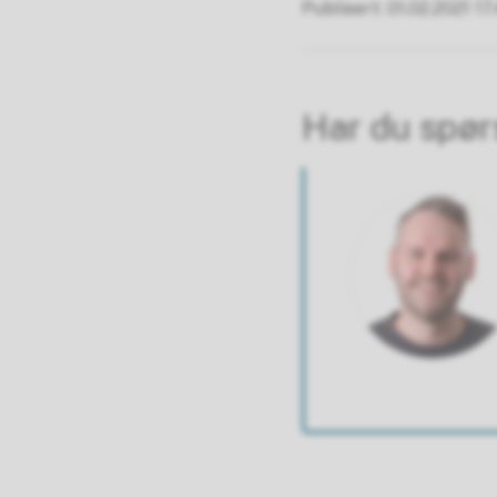
Publisert
01.02.2021 17
Har du spø