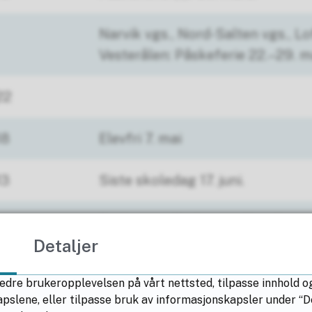
Narvik vgs., Nord-Salten vgs., L
Vesterålen: Påskeferie 22.–29. 
22
18
Elevfri 7. mai
13
Siste skoledag 17. juni.
Bodin vgs., Bodø vgs., Narvik vg
vgs., Lofoten og Vesterålen: Sis
Detaljer
juni 2027
edre brukeropplevelsen på vårt nettsted, tilpasse innhold o
lene, eller tilpasse bruk av informasjonskapsler under “Deta
190