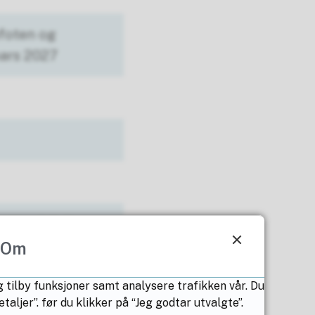
ofoten og
mars 2027
s., Nord-Salten
te skoledag 18.
Om
g tilby funksjoner samt analysere trafikken vår. Du
ljer”. før du klikker på “Jeg godtar utvalgte”.