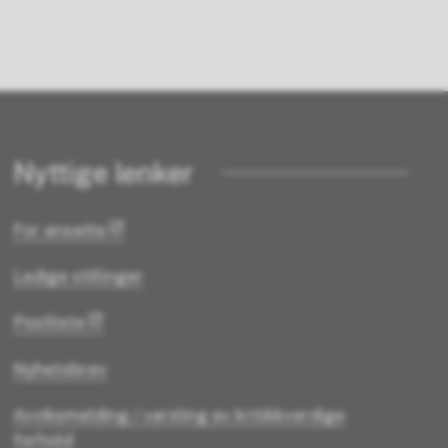
Nyttige lenker
For ansatte
Ledige stillinger
Postliste
Nyhetsbrev
Avviksmelding / varsling av kritikkverdige
forhold