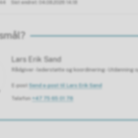
.44
Sist endret
04.08.2026 14.18
rsmål?
Lars Erik Sand
Rådgiver - lederstøtte og koordinering - Utdanning
E-post
Send e-post
til Lars Erik Sand
Telefon
+47 75 65 01 78