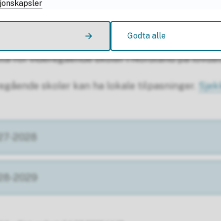
jonskapsler
Godta alle
uta for videregående skoler i Nordland på lovda
egående skoler kan ha lokale tilpasninger.
Sjek
027-2028
028-2029