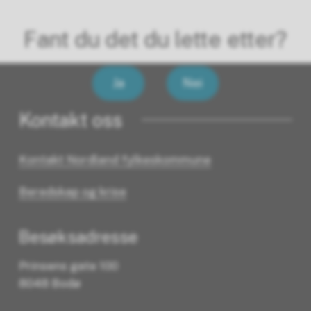
Fant du det du lette etter?
Ja
Nei
Kontakt oss
Kontakt Nordland fylkeskommune
Beredskap og krise
Besøksadresse
Prinsens gate 100
8048 Bodø