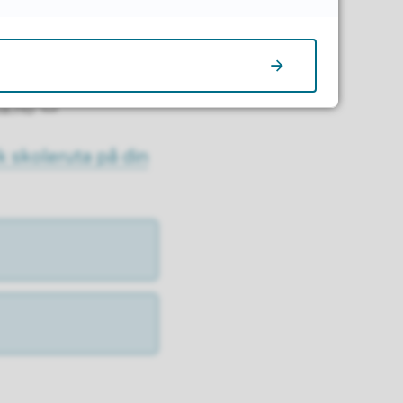
ta.no
k skoleruta på din