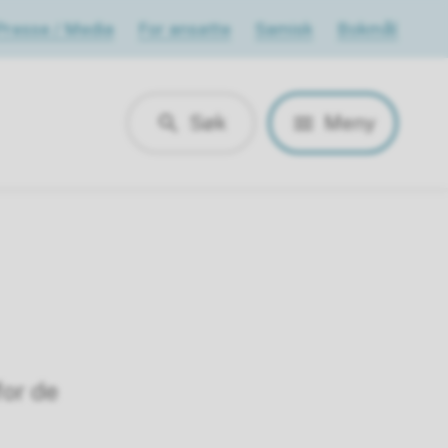
Presse / Media
For ansatte
Samisk
Bokmål
Søk
Meny
for de