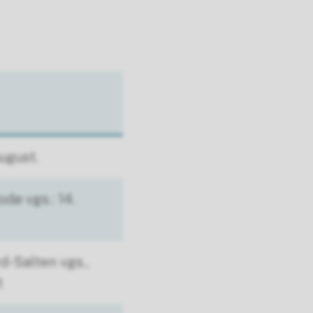
ugust.
dø vgs.: 14.
d-Salten vgs.,
t