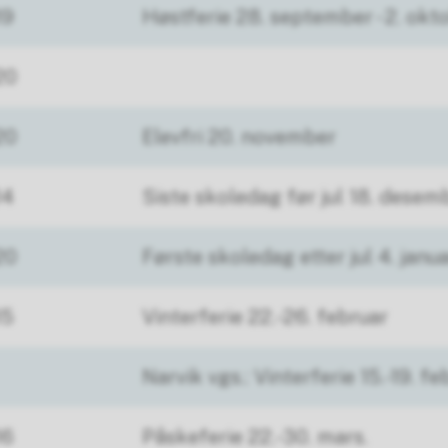
19
Høstferie 28. september - 2. okt
20
20
Elevfri 20. november
14
Siste skoledag før jul 18. desem
20
Første skoledag etter jul 4. janu
15
Vinterferie 22.-26. februar
Narvik vgs.: Vinterferie 15.-19. fe
16
Påskeferie 22.-30. mars.