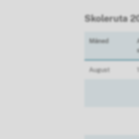
Skoleruta 
Måned
August