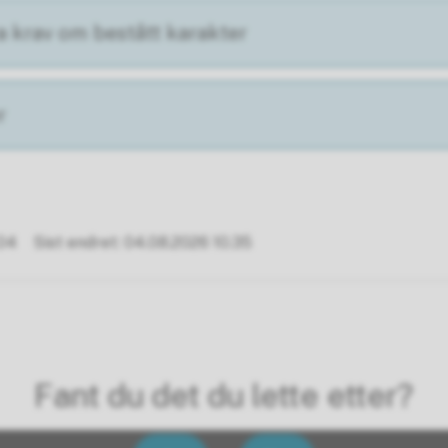
a krav om bestått karakter
r
.04
Sist endret
04.08.2026 10.35
Fant du det du lette etter?