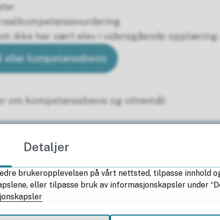
ter
realkompetansevurdering
som ikke har vært elev i videregående opplæring 
ål eller kompetansebevis
er om kompetansebevis og vitnemål:
evis
Detaljer
edre brukeropplevelsen på vårt nettsted, tilpasse innhold o
lene, eller tilpasse bruk av informasjonskapsler under “Deta
jonskapsler