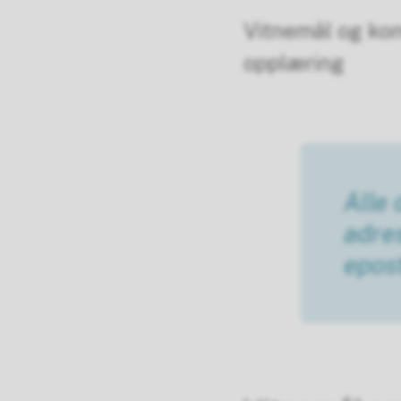
Vitnemål og kom
opplæring
Alle 
adre
epost