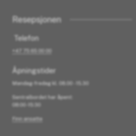
Resepsjonen
Telefon
+47 75 65 00 00
Åpningstider
Mandag-fredag kl. 08.00 - 15.30
Sentralbordet har åpent:
08:00 -15:30
Finn ansatte