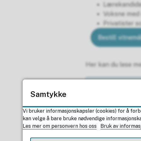
Lærekandida
Voksne med 
Privatister 
Bestill vitnem
Her kan du lese m
Kompetanseb
Samtykke
Vi bruker informasjonskapsler (cookies) for å forb
Vitnemål
kan velge å bare bruke nødvendige informasjonskaps
Les mer om personvern hos oss
Bruk av informas