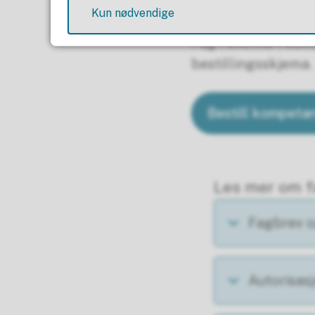
Fagbrev og
Kun nødvendige
Fag-, svenne-, kom
bestillingsskjema.
Bestill kompetan
Les mer om f
Fagbrev o
Autorisas