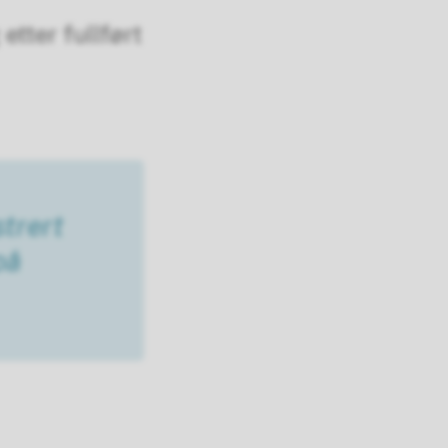
tter fullført
strert
på