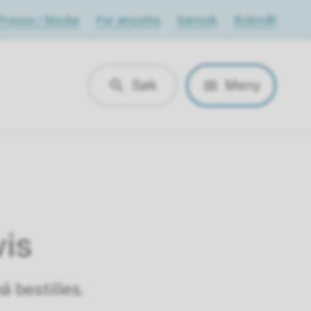
Presse / Media
For ansatte
Samisk
Bokmål
Søk
Meny
is
 bestilles.