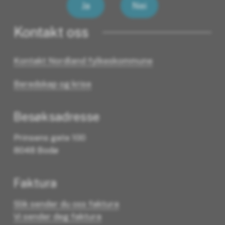
Ja
Nei
Kontakt oss
Kontakt Nordland fylkeskommune
Beredskap og krise
Besøksadresse
Prinsens gate 100
8048 Bodø
Faktura
Slik sender du oss faktura
Vi sender deg faktura