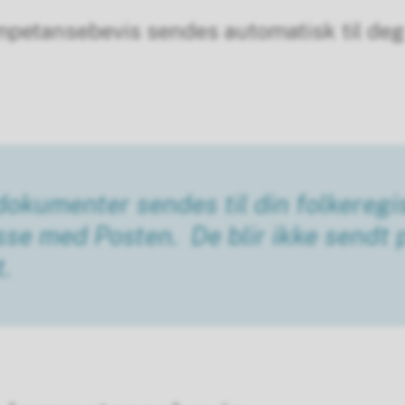
petansebevis sendes automatisk til deg e
dokumenter sendes til din folkeregi
sse med Posten. De blir ikke sendt 
.