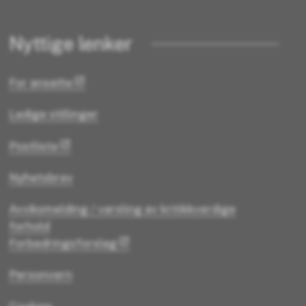
Nyttige lenker
For ansatte
Ledige stillinger
Postliste
Nyhetsbrev
Avviksmelding / varsling av kritikkverdige
forhold
Forbedringsforslag
Personvern