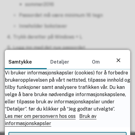
sommer2016
Passordet må være minimum 16 tegn
Inneholder bokstaver
Trykk deretter på Windows + L
Logg inn med det nye passordet
Samtykke
Detaljer
Om
Publisert av
Zakarya Ahmad Adem
Vi bruker informasjonskapsler (cookies) for å forbedre
Publisert
27.06.2025 12.57
Sist endret
11.08.2025 10.20
brukeropplevelsen på vårt nettsted, tilpasse innhold og
tilby funksjoner samt analysere trafikken vår. Du kan
velge å bare bruke nødvendige informasjonskapslene,
eller tilpasse bruk av informasjonskapsler under
“Detaljer”. før du klikker på “Jeg godtar utvalgte”.
Les mer om personvern hos oss
Bruk av
Fant du det du lette etter?
informasjonskapsler