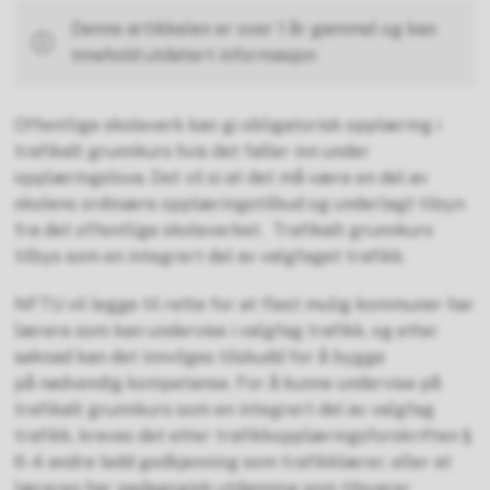
Denne artikkelen er over 1 år gammel og kan
innehold utdatert informasjon
Offentlige skoleverk kan gi obligatorisk opplæring i
trafikalt grunnkurs hvis det faller inn under
opplæringslova. Det vil si at det må være en del av
skolens ordinære opplæringstilbud og underlagt tilsyn
fra det offentlige skoleverket. Trafikalt grunnkurs
tilbys som en integrert del av valgfaget trafikk.
NFTU vil legge til rette for at flest mulig kommuner har
lærere som kan undervise i valgfag trafikk, og etter
søknad kan det innvilges tilskudd for å bygge
på nødvendig kompetanse. For å kunne undervise på
trafikalt grunnkurs som en integrert del av valgfag
trafikk, kreves det etter trafikkopplæringsforskriften §
6-4 andre ledd godkjenning som trafikklærer, eller at
læreren har pedagogisk utdanning som tilsvarer