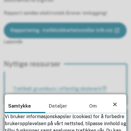
dokumenterte utgifter.
Rapport sendes elektronisk (krever innlogging)
Rapportering - trafikksikkerhetsmidler (nfk.no)
Løpende
Nyttige ressurser
Trafikalt grunnkurs i offentlig skoleverk
Samtykke
Detaljer
Om
Har du spørsmål?
Vi bruker informasjonskapsler (cookies) for å forbedre
brukeropplevelsen på vårt nettsted, tilpasse innhold og
Kristin Meland
tilby funksjoner samt analysere trafikken vår. Du kan