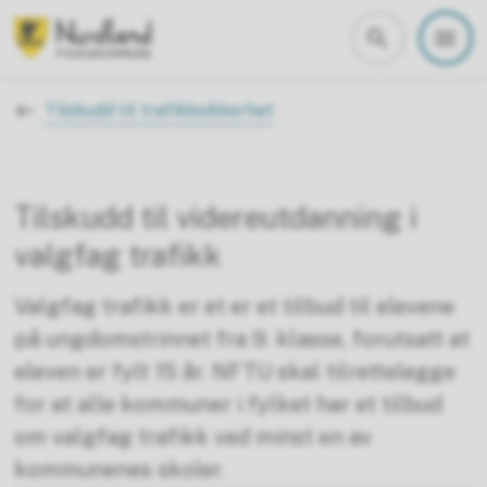
Nordland fylkeskommune
Du er her:
Tilskudd til trafikksikkerhet
Tilskudd til videreutdanning i
valgfag trafikk
Valgfag trafikk er et er et tilbud til elevene
på ungdomstrinnet fra 9. klasse, forutsatt at
eleven er fylt 15 år. NFTU skal tilrettelegge
for at alle kommuner i fylket har et tilbud
om valgfag trafikk ved minst en av
kommunenes skoler.