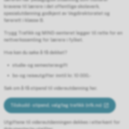
kravene til lærere i det offentlige skoleverk,
spesialutdanning godkjent av Vegdirektoratet og
førerett i klasse B.
Trygg Trafikk og MIND-senteret legger til rette for en
nettverkssamling for lærere i fylket.
Hva kan du søke å få dekket?
studie- og semesteravgift
bo- og reiseutgifter inntil kr. 10 000,-
Søk om å få stipend til videreutdanning her.
Tilskudd - stipend, valgfag trafikk (nfk.no)
Utgiftene til videreutdanningen dekkes i etterkant for