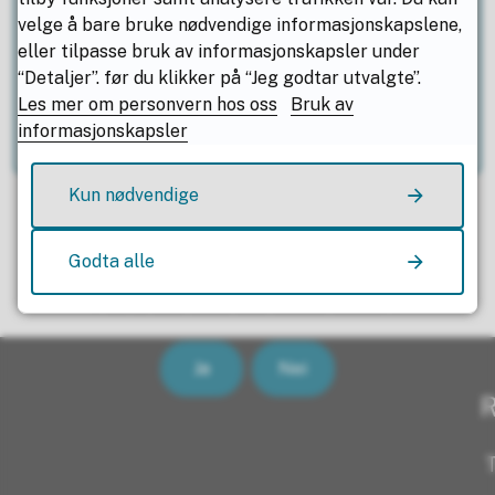
rådgiver/sekretariatsleder NFTU
velge å bare bruke nødvendige informasjonskapslene,
eller tilpasse bruk av informasjonskapsler under
E-post
Send e-post
til Kristin Meland
“Detaljer”. før du klikker på “Jeg godtar utvalgte”.
Les mer om personvern hos oss
Bruk av
Mobil
+47 41 50 48 00
informasjonskapsler
Kun nødvendige
Godta alle
Fant du det du lette etter?
Ja
Nei
R
T