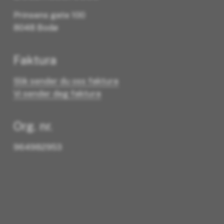
Prinsens gate 100
8048 Bodø
Faktura
Slik sender du oss faktura
Vi sender deg faktura
Org. nr.
964982953