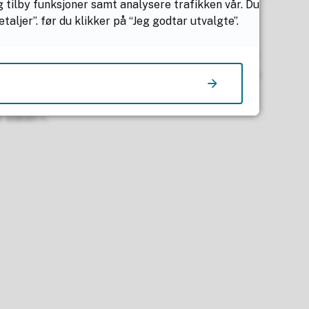
g tilby funksjoner samt analysere trafikken vår. Du
e.
ljer”. før du klikker på “Jeg godtar utvalgte”.
ldingen om friluftsliv. Nå er tiden for å
flere, og skape en varig effekt der flere
 båler».