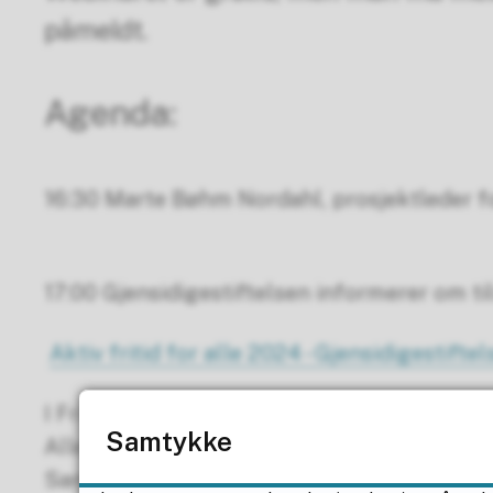
påmeldt.
Agenda:
16:30 Marte Bøhm Nordahl, prosjektleder for
17:00 Gjensidigestiftelsen informerer om til
Aktiv fritid for alle 2024 - Gjensidigestifte
I Friluftslivets år rettes oppmerksomheten på
Samtykke
Alle skal oppmuntres til å oppdage sin nærn
Sammen skal vi inkludere flere i aktivitet o