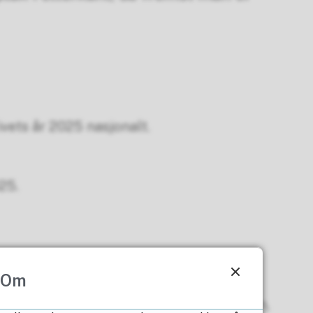
ivets år 2025 nasjonalt.
25.
t en stor kraft det er verdifullt å gripe.
Om
hverandre med ut.
p. Dette vil bidra til aktive lokalsamfunn,