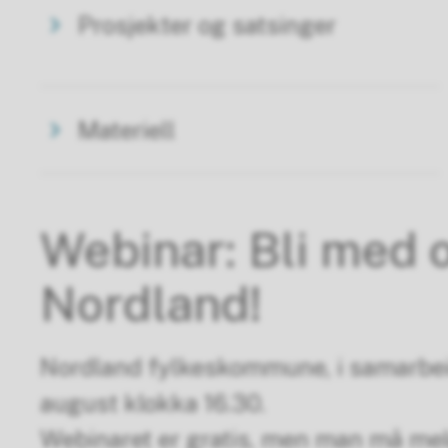
Prosjekter og satsinger
Materiell
Webinar: Bli med o
Nordland!
Nordland fylkeskommune, i samarbeid 
august klokka 16.30.
Webinaret er gratis, men man må meld