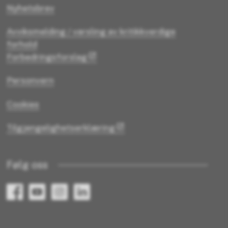
Nyhetsbrev
Avviksmelding / varsling av kritikkverdige
forhold
Forbedringsforslag
Personvern
Cookies
Tilgjengelighetserklæring
Følg oss