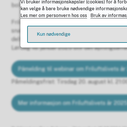
Vi bruker informasjonskapsler (cookies) for å forb
bolyst og livskvalitet for innbyggerne. Visjo
kan velge å bare bruke nødvendige informasjonskaps
Les mer om personvern hos oss
Bruk av informas
Friluftslivets år 2025 er en nasjonal marke
snakke sammen om hvordan vi kan vise frem l
Kun nødvendige
deltar i dette.
Lørdag 18. januar 2025 blir det åpningsar
Påmelding til webinar om Friluftslivets å
Påmeldingsfrist: Tirsdag 20. august kl. 21:0
Mer informasjon om Friluftslivets år 202