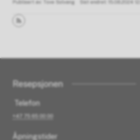
Publisert av
Tove Solvang
Sist endret
15.08.2024 12
Abonner på RSS
Resepsjonen
Telefon
+47 75 65 00 00
Åpningstider