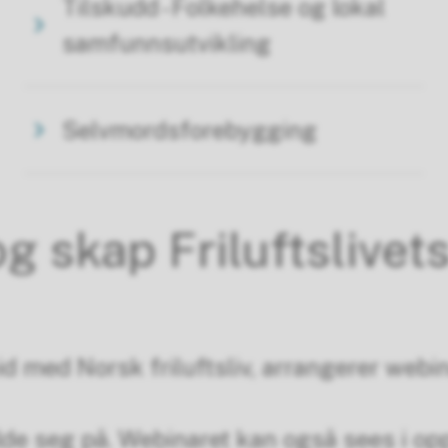
Tilskudd - Folkehelse og lokal
samfunnsutvikling
Selvmordsforebygging
g skap Friluftslivets
med Norsk friluftsliv, arrangerer webina
e seg på. Webinaret kan også sees i oppt