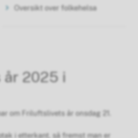
Oversikt over folkehelsa
 år 2025 i
r om Friluftslivets år onsdag 21.
ak i etterkant, så fremst man er