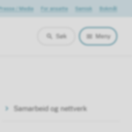
Presse / Media
For ansatte
Samisk
Bokmål
Søk
Meny
Samarbeid og nettverk