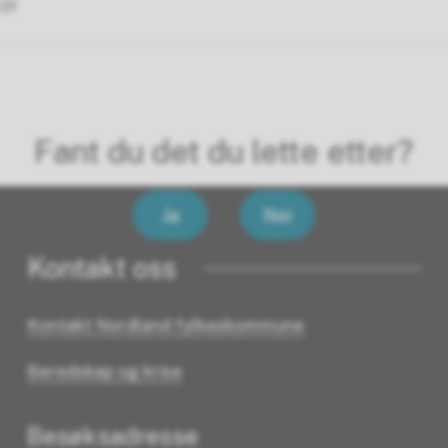
.01
Fant du det du lette etter?
Ja
Nei
Kontakt oss
Kontakt Nordland fylkeskommune
Beredskap og krise
Besøksadresse