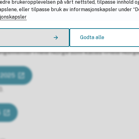
edre brukeropplevelsen på vårt nettsted, tilpasse innhold o
nen er at alle i Norge skal finne sin friluftsgled
lene, eller tilpasse bruk av informasjonskapsler under “Deta
jonskapsler
ring forankret i departementene og i Stortingsme
okale muligheter og miljøer for friluftsliv for 
Godta alle
rangementer i hele Norge som kalles «Hele Norge
r 2025
0.
5