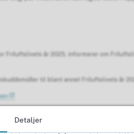
 Friluftslivets år 2025, informerer om Friluftsl
skuddsmidler til blant annet Friluftslivets år 20
lsen
 natur og friluftsliv i hele Norge. I det ligger de
Detaljer
atur, prøve nye friluftsaktiviteter og invitere 
g frivillighet, ta vare på naturen og dele kunnska