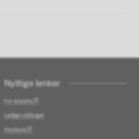
Nyttige lenker
For ansatte
Ledige stillinger
Postliste