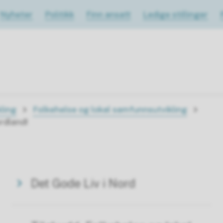
Nyheter
Politikk
Finn ansatt
Ledige stillinger
ling
Folkehelse og lokal samfunnsutvikling
ordland!
Det Gode Liv i Nord