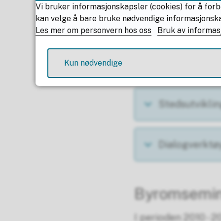
Vi bruker informasjonskapsler (cookies) for å forb
kan velge å bare bruke nødvendige informasjonskaps
Nasjonale rå
Les mer om personvern hos oss
Bruk av informas
Tettstedspakk
Kun nødvendige
Stedsutviklin
Dialogverktø
Byromsemin
I perioden 2010 -