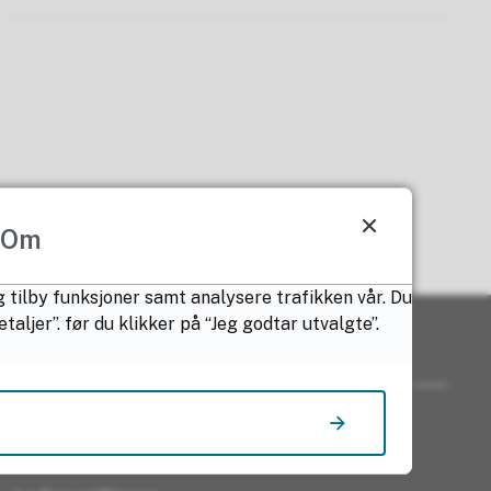
Om
g tilby funksjoner samt analysere trafikken vår. Du
ljer”. før du klikker på “Jeg godtar utvalgte”.
Nyttige lenker
For ansatte