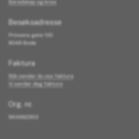
Beredskap og krise
Besøksadresse
Prinsens gate 100
8048 Bodø
Faktura
Slik sender du oss faktura
Vi sender deg faktura
Org. nr.
964982953