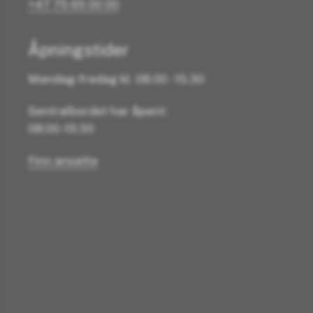
+47 75 65 00 00
Åpningstider
Mandag-fredag kl. 08.00 - 15.30
Sentralbordet har åpent:
08:00 -15:30
Finn ansatte