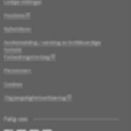
Ledige stillinger
Postliste
Nyhetsbrev
Avviksmelding / varsling av kritikkverdige
forhold
Forbedringsforslag
Personvern
Cookies
Tilgjengelighetserklæring
Følg oss