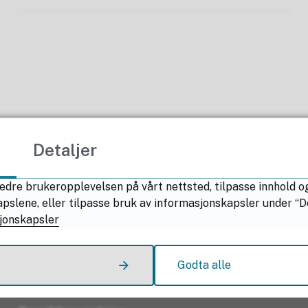
Detaljer
Fant du det du lette etter?
edre brukeropplevelsen på vårt nettsted, tilpasse innhold o
lene, eller tilpasse bruk av informasjonskapsler under “Deta
Ja
Nei
jonskapsler
Kontakt oss
Godta alle
Kontakt Nordland fylkeskommune