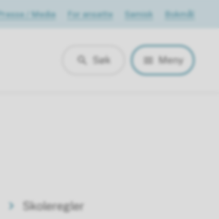
Presse / Media
For ansatte
Samisk
Bokmål
Søk
Meny
Skoleregler