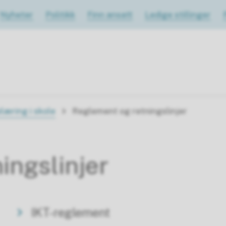
Nyheter
Politikk
Finn ansatt
Ledige stillinger
læring i skole
Reglement og retningslinjer
ingslinjer
IKT-reglement