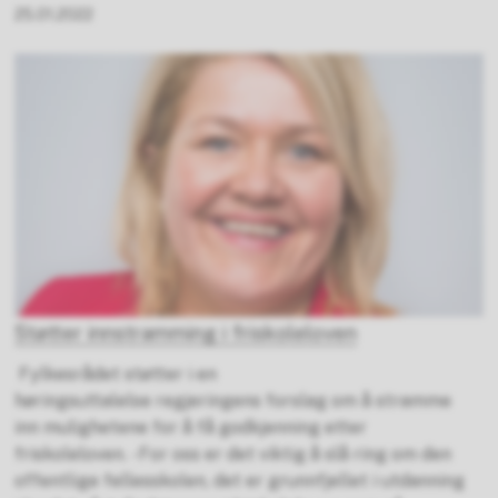
25.01.2022
Støtter innstramming i friskoleloven
Fylkesrådet støtter i en
høringsuttalelse regjeringens forslag om å stramme
inn mulighetene for å få godkjenning etter
friskoleloven. - For oss er det viktig å slå ring om den
offentlige fellesskolen, det er grunnfjellet i utdanning