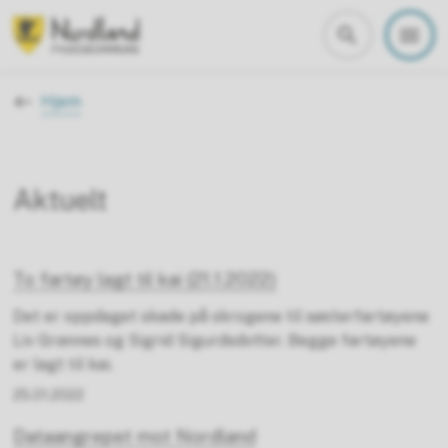
Nordland fylkeskommune
Du er her:
Hjem
Aktuelt
To fartøy lagt til kai (21.1.2022)
Det er oppdaget skade på skrogene til søsterfartøyene
Liv Grannes og Sigrid Sigurdsdotter. Begge fartøyene
er lagt til kai.
25.01.2022
Dataangrepet mot Nordland