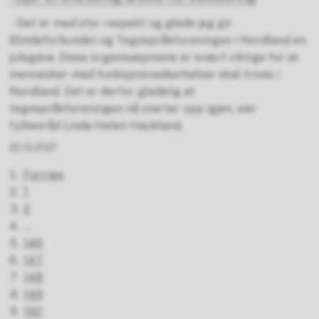
- Det er med stor respekt og glede jeg gir
Blindeforbundet og Tegnspråkforeningen i Nordland en
julegave. Disse organisasjonene er svært viktige for at
mennesker med funksjonsnedsettelser skal trives i
Nordland. Det er derfor gledelig at
tegnspråkforeningen nå starter opp igjen, sier
fylkesråd Linda Helen Haukland.
22.12.2021
Forrige
1
2
...
146
147
148
149
150