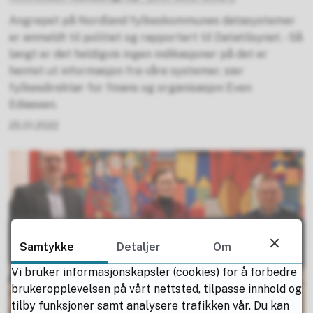
Angrepet på Nordland fylkeskommunes datasystemer
er anmeldt til politiet og rapportert til Datatilsynet. - Så
langt er det heldigvis ingen indikasjoner på det er
hentet ut informasjon fra våre systemer, sier
fylkesdirektør for finans og organisasjon Even
Ediassen.
25.01.2022
Samtykke
Detaljer
Om
Vi bruker informasjonskapsler (cookies) for å forbedre
brukeropplevelsen på vårt nettsted, tilpasse innhold og
tilby funksjoner samt analysere trafikken vår. Du kan