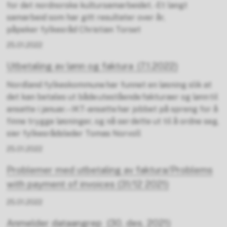
for det nordnorske kultursamarbeidet. -Et langt
samarbeid som har gitt resultater over år,
påpeker fylkesråd Christian Torset
25.01.2022
Utbetaling av lønn og faktura (7.1.2022)
Nordland fylkeskommune har funnet en løsning slik at
det kan betales ut både utestående fakturaer og lønn til
ansatte i januar. – IKT-ansatte har jobbet på spreng for å
finne trygge løsninger, og nå ser dette ut til å ordne seg,
sier fylkesrådsleder Tomas Norvoll
25.01.2022
Problemer med utbetaling av faktura/Problems
with payment of invoices (31/12 2021)
25.01.2022
Anmelder dataangrep (30. des. 2021)