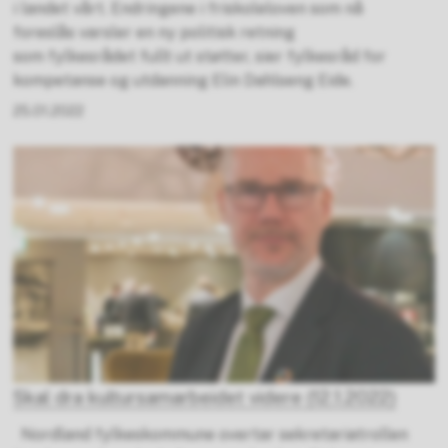
i landet vårt. Endringene i friskoleloven som nå
foreslås varsler en ny politisk retning
som fylkesrådet fullt ut støtter, sier fylkesråd for
kompetanse og utdanning Elin Dahlseng Eide.
25.01.2022
Skal dra kultursamarbeidet videre (12.1.2022)
Nordland fylkeskommune overtar sekretariatrollen