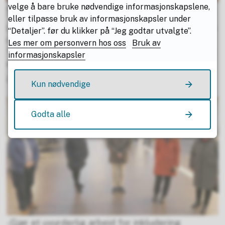
velge å bare bruke nødvendige informasjonskapslene,
Kultursamarbeid i nord presentert for ministeren
eller tilpasse bruk av informasjonskapsler under
Landsdelsrådet for kultur i Nord-Norge møttes i forrige
“Detaljer”. før du klikker på “Jeg godtar utvalgte”.
uke. Kultur- og likestillingsminister Anette
Les mer om personvern hos oss
Bruk av
Trettebergstuen påpekte verdien av kultursamarbeidet
informasjonskapsler
som et felles løft for landsdelen.
25.01.2022
Kun nødvendige
Godta alle
-Gjør et uvurderlig arbeid for inkludering