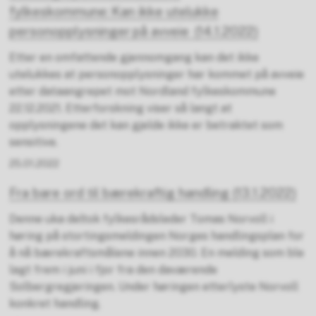
fylkeskommune: Kan ikke utelukke
personopplysninger på avveie (14.1.2022)
Etter en omfattende gjennomgang kan det ikke
utelukkes at personopplysninger har kommet på avveie
etter dataangrepet mot Nordland fylkeskommune
22.12.2021. Etterforskning viser så langt at
opplysningene det kan gjelde ikke er betraktet som
sensitive.
25.01.2022
Fra bare ord til bærekraftig handling (13.1.2022)
Denne uka deltok fylkesrådsleder Tomas Norvoll i
høring på stortingsmeldingen Norges handlingsplan for
å nå bærekraftsmålene innen 2030. En melding som ble
lagt frem i juni i fjor fra den daværende
Solbergregjeringen. Under høringen etterlyste Norvoll
konkret handling.