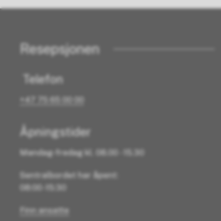
Resepsjonen
Telefon
+47 75 65 00 00
Åpningstider
Mandag-fredag kl. 08.00 - 15.30
Sentralbordet har åpent:
08:00 -15:30
Finn ansatte