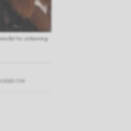
kesråd for utdanning
1.2025 17.41