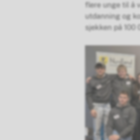
flere unge til å
utdanning og k
sjekken på 100 0