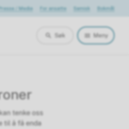
Presse / Media
For ansatte
Samisk
Bokmål
Søk
Meny
roner
kan tenke oss
til å få enda