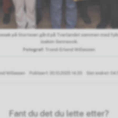
besøk på Storteian gård på Tverlandet sammen med fyl
Joakim Sennesvik.
Trond-Erlend Willassen
end Willassen
Publisert
30.10.2025 14.33
Sist endret
04.1
Fant du det du lette etter?