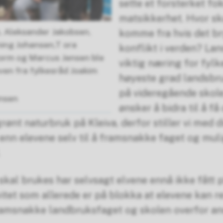
sette et forsterket fo
matsikkerhet. Hvor sk
, Aleksander Jakobsen,
komme fra hvis det bry
ing Johansen,T ora
konflikt i verden? Lan
orm og Marcus Jensen ble
viktig næring for fylke
ven fra fylkesråd Joakim
høyeste grad landsbr
på videregående skole
ensen
ønsker å bidra til å få
grønt naturbruk på Kleiva, derfor stiller vi med 
 enn elevene selv til å framsnakke faget og muli
al brukes har selvsagt elvene ennå ikke fått p
vitet som allerede er på blokka at elevene kan r
ramsnakke landbruksfaget og skolen overfor a