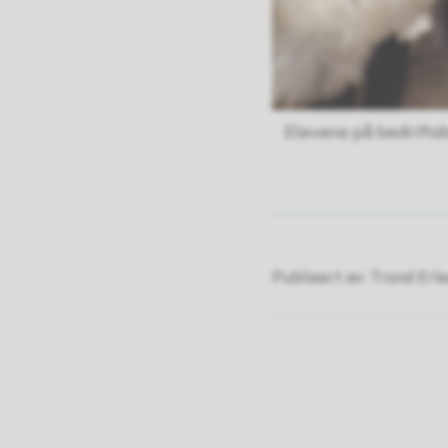
Elevene på bedrifts
Publisert av
Trond Erl