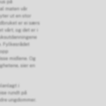
kus på
al maten vår
ter ut en stor
dbruket er ei særs
t vårt, og det er i
uksutdanningene
. Fylkesrådet
 opp
disse midlene. Og
ghetene, sier en
lanlagt i
eise rundt på
ndre ungdommer.