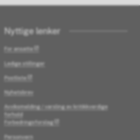
Nyttige lenker
For ansatte
Ledige stillinger
Postliste
Nyhetsbrev
Avviksmelding / varsling av kritikkverdige
forhold
Forbedringsforslag
Personvern