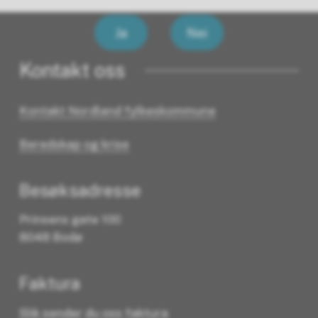
Ja
Nei
Kontakt oss
Kontakt Nordland fylkeskommune
Beredskap og krise
Besøksadresse
Prinsens gate 100
8048 Bodø
Faktura
Slik sender du oss faktura