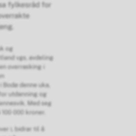
sa fylkesråd for
overrakte
jeng.
uk og
land vgs, avdeling
 en overrasking i
en
i Bodø denne uka,
for utdanning og
ennesvik. Med seg
å 100 000 kroner.
er i, bidrar til å