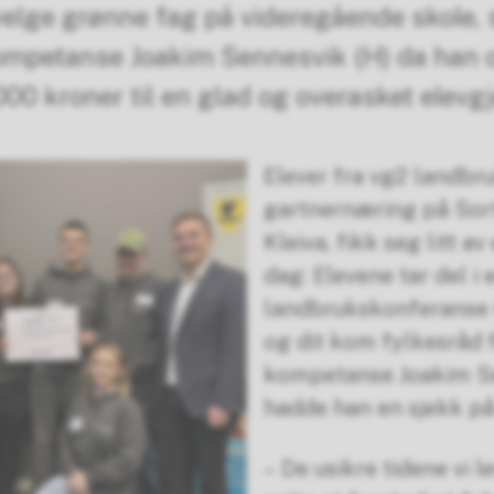
 velge grønne fag på videregående skole, 
ompetanse Joakim Sennesvik (H) da han 
00 kroner til en glad og overasket elevg
Elever fra vg2 landbr
gartnernæring på Sort
Kleiva, fikk seg litt av
dag: Elevene tar del i 
landbrukskonferanse 
og dit kom fylkesråd 
kompetanse Joakim S
hadde han en sjekk p
– De usikre tidene vi lev