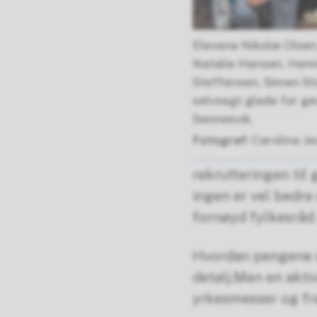
Elevene Nikolai Olsen
Natalie Hansen, Henn
Steffensen, Simen St
selvsagt glade for ga
Sennesvik.
Caroline J
rekrutteringen til 
ingen er vel bedre
fornøyd fylkesråd.
Hvordan pengene sk
detalj.Men en akti
yrkesmesser og f