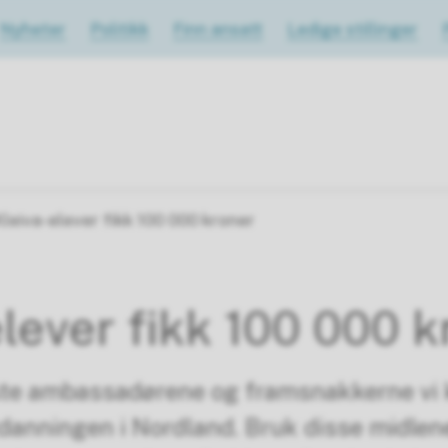
Nyheter
Politikk
Finn ansatt
Ledige stillinger
leiva-elever fikk 100 000 kroner
elever fikk 100 000 k
ste ambassadørene og framsnakkerne vi 
danningen i Nordland. Bruk disse midlene 