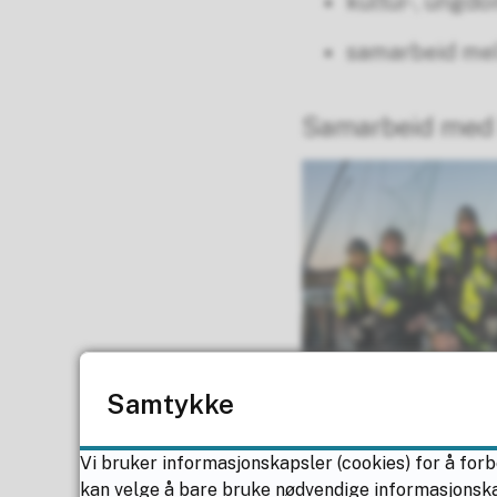
kultur-, ungdo
samarbeid me
​​Samarbeid med
Samtykke
Vi bruker informasjonskapsler (cookies) for å forb
Karoline M
kan velge å bare bruke nødvendige informasjonskaps