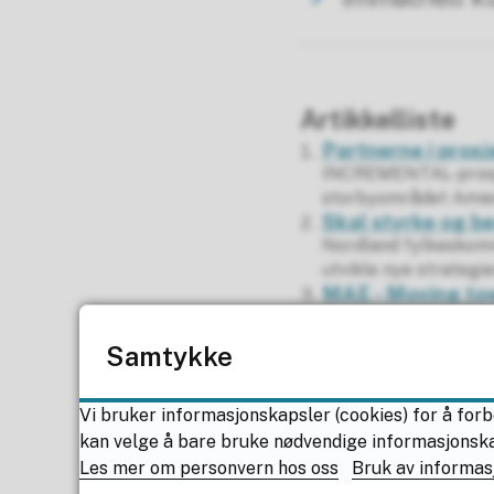
Artikkelliste
Partnerne i prosj
INCREMENTAL-prosjek
storbyområdet Amien
Skal styrke og be
Nordland fylkeskomm
utvikle nye strategie
MAE - Moving to
MAE helps policy mak
economy of SMEs fa
Samtykke
Vi bruker informasjonskapsler (cookies) for å forb
kan velge å bare bruke nødvendige informasjonskaps
Les mer om personvern hos oss
Bruk av informas