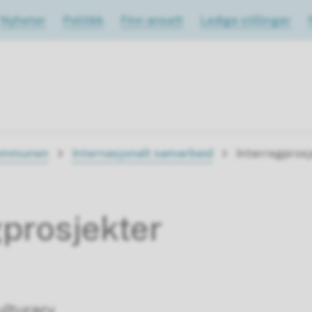
Nyheter
Politikk
Finn ansatt
Ledige stillinger
ommunen
Internasjonalt samarbeid
Interregpros
gprosjekter
ulturarv