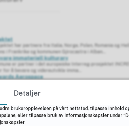
ektet
tet har partnere fra Italia, Norge, Polen, Romania og Hel
s i Frankrike og kommunen Gjirocastra i Alban...
vare immateriell kulturarv
une er partner i det europeiske Interreg-prosjektet INC
r for å bevare og videreutvikle imma...
wards Aerospace
ers and stakeholders to co-build ecosystems for the trans
cing near-future obsolescence
Detaljer
edre brukeropplevelsen på vårt nettsted, tilpasse innhold o
lene, eller tilpasse bruk av informasjonskapsler under “Deta
jonskapsler
Fant du det du lette etter?