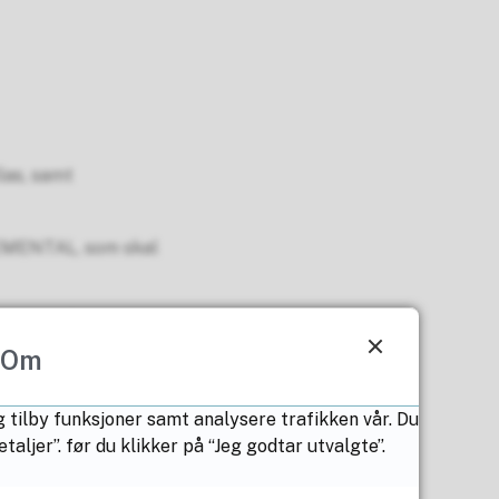
las, samt
REMENTAL, som skal
ition to the aerospace
Om
g tilby funksjoner samt analysere trafikken vår. Du
ljer”. før du klikker på “Jeg godtar utvalgte”.