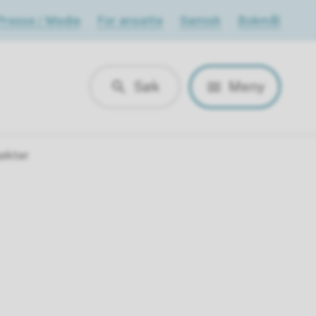
Presse / Media
For ansatte
Samisk
Bokmål
Søk
Meny
jekter