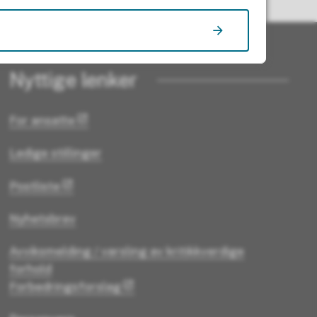
Nyttige lenker
For ansatte
Ledige stillinger
Postliste
Nyhetsbrev
Avviksmelding / varsling av kritikkverdige
forhold
Forbedringsforslag