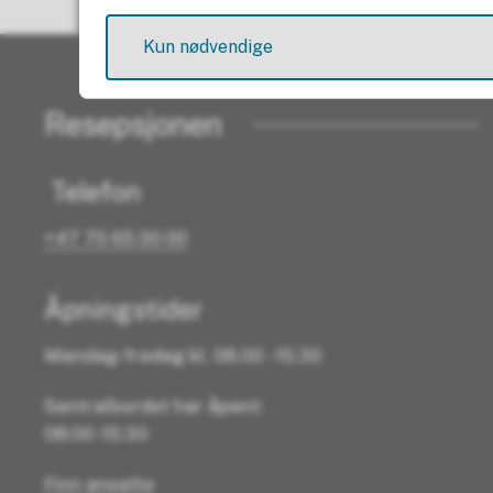
Kun nødvendige
Resepsjonen
Telefon
+47 75 65 00 00
Åpningstider
Mandag-fredag kl. 08.00 - 15.30
Sentralbordet har åpent:
08:00 -15:30
Finn ansatte