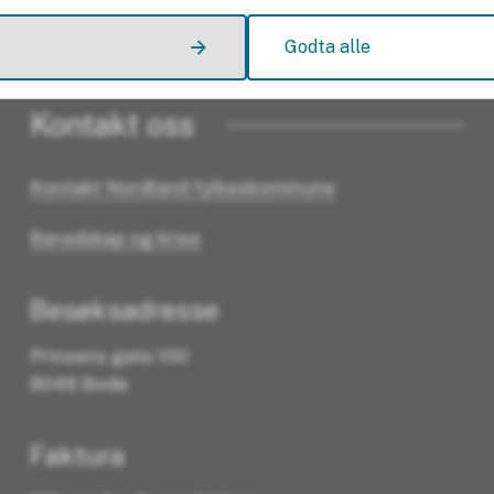
Godta alle
Ja
Nei
Kontakt oss
Kontakt Nordland fylkeskommune
Beredskap og krise
Besøksadresse
Prinsens gate 100
8048 Bodø
Faktura