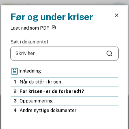
Før og under kriser
Før og under kriser
Nordland fylkeskommune
Last ned som PDF
Du er her:
Før og under kriser
Søk i dokumentet
Søk
Fant du det du lette etter?
Innledning
1
Når du står i krisen
Ja
Nei
2
Før krisen - er du forberedt?
3
Oppsummering
4
Andre nyttige dokumenter
Resepsjonen
Telefon