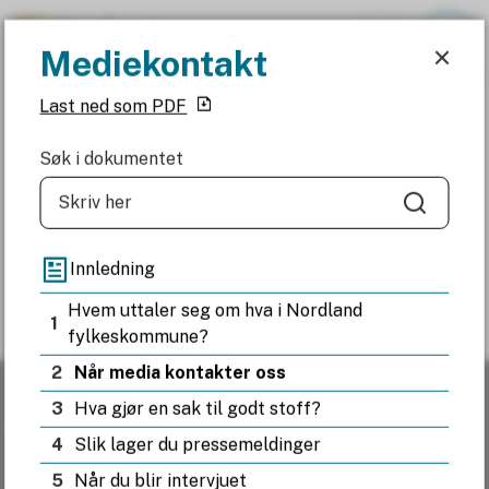
Mediekontakt
Mediekontakt
Nordland fylkeskommune
Last ned som PDF
Du er her:
Mediekontakt
Søk i dokumentet
Søk
Fant du det du lette etter?
Innledning
Hvem uttaler seg om hva i Nordland
1
fylkeskommune?
Ja
Nei
2
Når media kontakter oss
3
Hva gjør en sak til godt stoff?
Resepsjonen
4
Slik lager du pressemeldinger
5
Når du blir intervjuet
Telefon