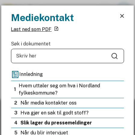
Mediekontakt
Mediekontakt
Nordland fylkeskommune
Last ned som PDF
Du er her:
Mediekontakt
Søk i dokumentet
Søk
Fant du det du lette etter?
Innledning
Hvem uttaler seg om hva i Nordland
1
fylkeskommune?
Ja
Nei
2
Når media kontakter oss
3
Hva gjør en sak til godt stoff?
Resepsjonen
4
Slik lager du pressemeldinger
5
Når du blir intervjuet
Telefon