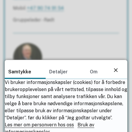
Mobil
+47 90 74 91 54
Gruppeleder - Rødt
Samtykke
Detaljer
Om
Jan Olav Opdal
Vi bruker informasjonskapsler (cookies) for å forbedre
brukeropplevelsen på vårt nettsted, tilpasse innhold og
Gruppeleder - Industri- og Næringspartiet
tilby funksjoner samt analysere trafikken vår. Du kan
velge å bare bruke nødvendige informasjonskapslene,
Komité for finans og organisasjon
eller tilpasse bruk av informasjonskapsler under
E-post
Send e-post
til Jan Olav Opdal
“Detaljer”. før du klikker på “Jeg godtar utvalgte”.
Les mer om personvern hos oss
Bruk av
Telefon
+47 95 26 52 00
informasjonskapsler