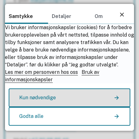
E-post
marjoh153@nfk.no
Mobil
+47 95 07 35 13
Samtykke
Detaljer
Om
Vi bruker informasjonskapsler (cookies) for å forbedre
brukeropplevelsen på vårt nettsted, tilpasse innhold og
tilby funksjoner samt analysere trafikken vår. Du kan
velge å bare bruke nødvendige informasjonskapslene,
eller tilpasse bruk av informasjonskapsler under
“Detaljer”. før du klikker på “Jeg godtar utvalgte”.
Les mer om personvern hos oss
Bruk av
Lena Amalie Hamnes
informasjonskapsler
Representant
Kun nødvendige
Komité for samferdsel
Arbeiderpartiet
Godta alle
E-post
lenham@vgs.nfk.no