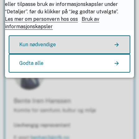
eller tilpasse bruk av informasjonskapsler under
Arbeiderpartiet
“Detaljer”. før du klikker på “Jeg godtar utvalgte”.
Les mer om personvern hos oss
Bruk av
E-post
perjac@nfk.no
informasjonskapsler
Mobil
+47 90 07 87 04
Kun nødvendige
Godta alle
Bente Iren Hanssen
Komite for samfunn, kultur og miljø
Uavhengig representant
E-post
benhan3@nfk.no