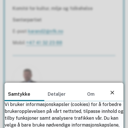
Komité for kultur, miljø og folkehelse
Senterpartiet
E-post
karand2@nfk.no
Mobil
+47 41 32 23 88
Samtykke
Detaljer
Om
Per Christian Brennvik Jacobsen
Vi bruker informasjonskapsler (cookies) for å forbedre
brukeropplevelsen på vårt nettsted, tilpasse innhold og
Representant
tilby funksjoner samt analysere trafikken vår. Du kan
velge å bare bruke nødvendige informasjonskapslene,
Komité for samfunn, kultur og miljø