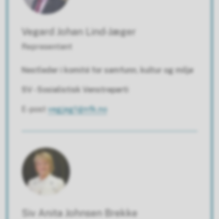
Vegard Johan Lind-Jæger
Representant
Nestleder i komité for samfunn, kultur og miljø
SV - Sosialistisk Venstreparti
E-post
vegjag1@nfk.no
Siv Anita Johnsen Brekke