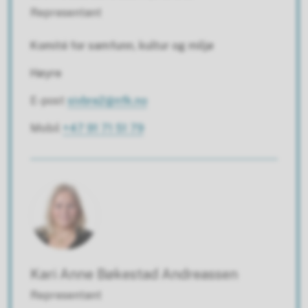
Representant
Komité for samfunn, kultur og miljø
Høyre
E-post
sivbre2@nfk.no
Mobil
+47 91 71 51 79
Kari Anne Bøkestad Andreassen
Representant