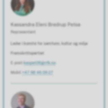
Kassandra Eleni Bredrup Petsa
Representant
Leder i komité for samfunn, kultur og miljø
Fremskrittspartiet
E-post
kaspet06@nfk.no
Mobil
+47 98 46 09 27