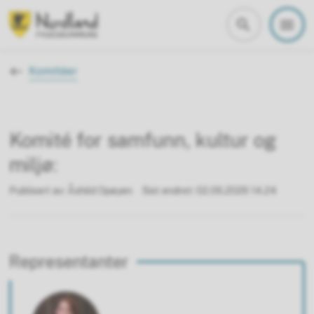
Nordland fylkeskommune
Du er her:
Komitéer
Komité for samfunn, kultur og
miljø:
Publisert av
Åshild Opøyen
Sist endret
02.06.2026 14.24
Representanter