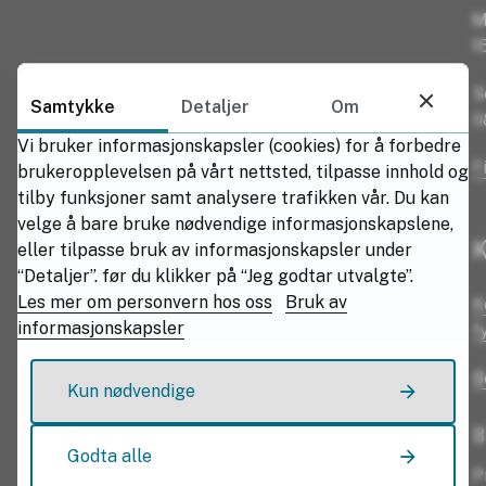
M
1
S
Samtykke
Detaljer
Om
0
Vi bruker informasjonskapsler (cookies) for å forbedre
F
brukeropplevelsen på vårt nettsted, tilpasse innhold og
tilby funksjoner samt analysere trafikken vår. Du kan
velge å bare bruke nødvendige informasjonskapslene,
K
eller tilpasse bruk av informasjonskapsler under
“Detaljer”. før du klikker på “Jeg godtar utvalgte”.
Les mer om personvern hos oss
Bruk av
K
informasjonskapsler
f
B
Kun nødvendige
B
Godta alle
P