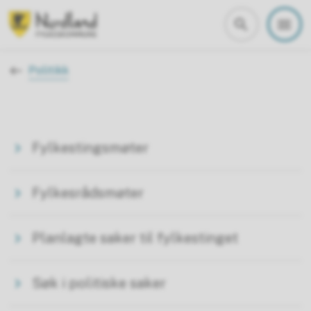
Nordland fylkeskommune
Du er her:
Politikk
Fylkestingsmøter
Fylkesrådsmøter
Planlagte saker til fylkestinget
Søk i politiske saker