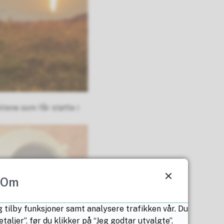
ktene som får støtte i
Om
g tilby funksjoner samt analysere trafikken vår. Du
ljer”. før du klikker på “Jeg godtar utvalgte”.