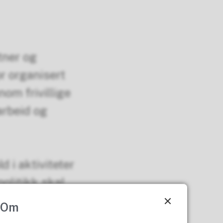
tner og
or organisert
nom frivillige
arbeid og
 i aktiviteter
olitikk skal
å få flere i
Om