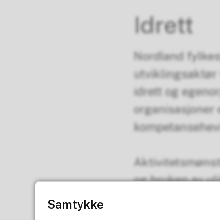
Idrett
Nordland fylke
utviklingsaktør 
idrett og egenorg
organisasjoner 
kompetansehev
Aktivitetsmønste
og bruken av ul
gjenspeile mangf
Samtykke
aktivitet hele liv