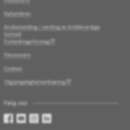
Postliste
Nyhetsbrev
Avviksmelding / varsling av kritikkverdige
forhold
Forbedringsforslag
Personvern
Cookies
Tilgjengelighetserklæring
Følg oss