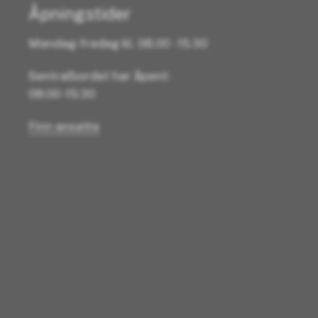
Åpningstider
Mandag-fredag kl. 08.00 - 15.30
Sentralbordet har åpent:
08:00 -15:30
Finn ansatte