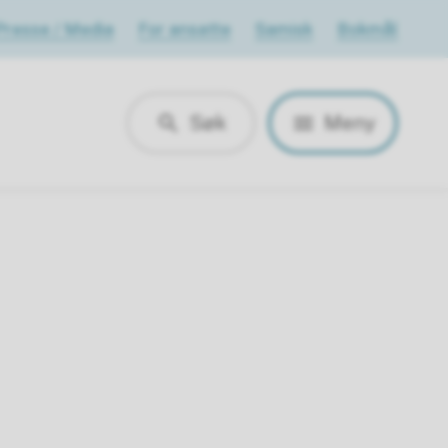
Presse / Media
For ansatte
Samisk
Bokmål
Søk
Meny