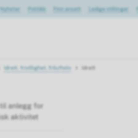
Nyheter
Politikk
Finn ansatt
Ledige stillinger
Idrett, frivillighet, friluftsliv
Idrett
til anlegg for
isk aktivitet