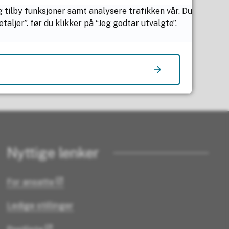
g tilby funksjoner samt analysere trafikken vår. Du
ljer”. før du klikker på “Jeg godtar utvalgte”.
Nyttige lenker
For ansatte
Ledige stillinger