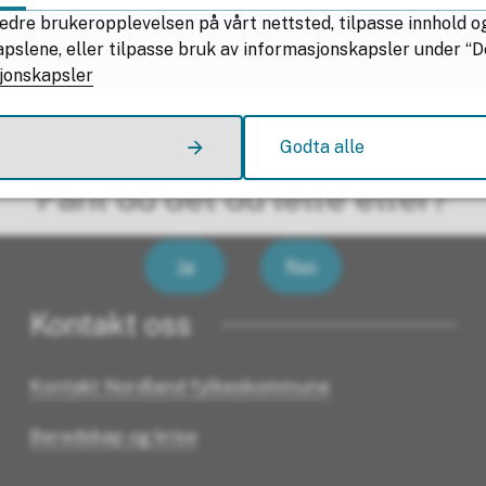
edre brukeropplevelsen på vårt nettsted, tilpasse innhold o
11.33
lene, eller tilpasse bruk av informasjonskapsler under “Deta
jonskapsler
Godta alle
Fant du det du lette etter?
Ja
Nei
Kontakt oss
Kontakt Nordland fylkeskommune
Beredskap og krise