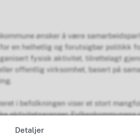
skommune ønsker å være samarbeidspar
for en helhetlig og forutsigbar politikk f
anisert fysisk aktivitet, tilrettelagt gjen
eller offentlig virksomhet, basert på sam
ing.
ret i befolkningen viser et stort mangfold
ike aktivitetsarenaer. Fylkeskommunens p
oldet og samtidig utnytte potensialer til 
Detaljer
et.