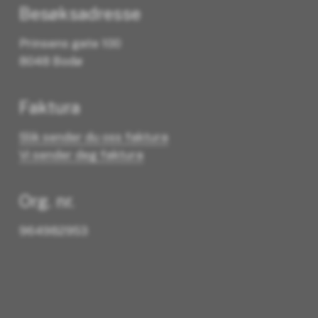
Besøksadresse
Prinsens gate 100
8048 Bodø
Faktura
Slik sender du oss faktura
Vi sender deg faktura
Org. nr.
964982953