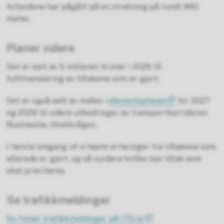
Arbeidene har pågått på en strekning på rundt 860
meter.
Planer videre
Det er satt av 5 millioner kroner i 2026 til
fullfinansiering av tiltakene som er gjort.
Det er også satt av midler i
økonomiplanen
for 2027
og 2028 til videre utbedringer av transportkorridoren
Bustneslia–Stokkvågen.
I første omgang vil vi høste erfaringer fra tiltakene som
allerede er gjort, og så vurdere hvilke nye tiltak som
skal prioriteres.
Se trafikkmeldinger
Du finner trafikkmeldinger på 175.no