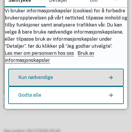
Samtykke
Detaljer
Om
Vi bruker informasjonskapsler (cookies) for å forbedre
brukeropplevelsen på vårt nettsted, tilpasse innhold og
tilby funksjoner samt analysere trafikken vår. Du kan
velge å bare bruke nødvendige informasjonskapslene,
eller tilpasse bruk av informasjonskapsler under
“Detaljer”. før du klikker på “Jeg godtar utvalgte”.
Les mer om personvern hos oss
Bruk av
informasjonskapsler
Kun nødvendige
Godta alle
Området som er utbedret er markert med grønt.
Nordland fylkeskommune
Sist endret
06.07.2026 09.26