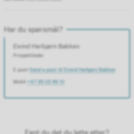
Har du spørsmål?
Eivind Herbjørn Bakken
Prosjektleder
E-post
Send e-post
til Eivind Herbjørn Bakken
Mobil
+47 95 03 96 10
Fant du det du lette etter?