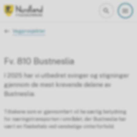
Nordland fylkeskommune
Du er her:
Vegprosjekter
Fv. 810 Bustneslia
I 2025 har vi utbedret svinger og stigninger
gjennom de mest krevende delene av
Bustneslia.
Tiltakene som er gjennomført vil ha særlig betydning
for næringstransporten i området, der Bustneslia har
vært en flaskehals ved vanskelige vinterforhold.