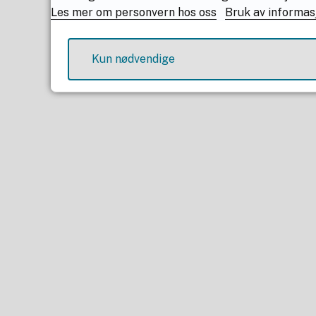
Les mer om personvern hos oss
Bruk av informas
Kun nødvendige