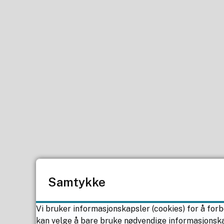
Samtykke
Vi bruker informasjonskapsler (cookies) for å forb
kan velge å bare bruke nødvendige informasjonskaps