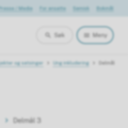
Presse / Media
For ansatte
Samisk
Bokmål
Søk
Meny
jekter og satsinger
Ung inkludering
Delmål
Delmål 3