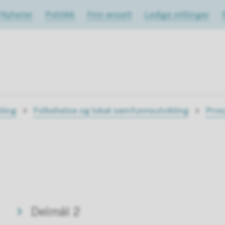
Nyheter
Politikk
Finn ansatt
Ledige stillinger
ling
Folkehelse og lokal samfunnsutvikling
Pros
Delmål 2