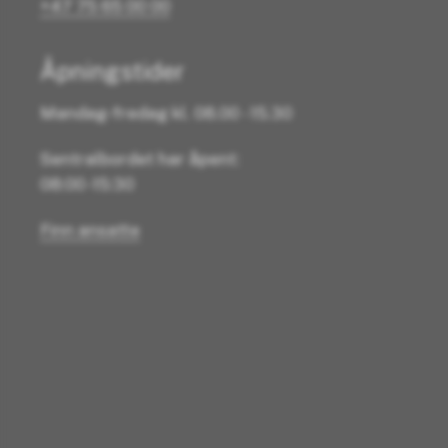
+47 75 65 00 00
Åpningstider
Mandag-fredag kl. 08.00 - 15.30
Sentralbordet har åpent:
08:00 -15:30
Finn ansatte