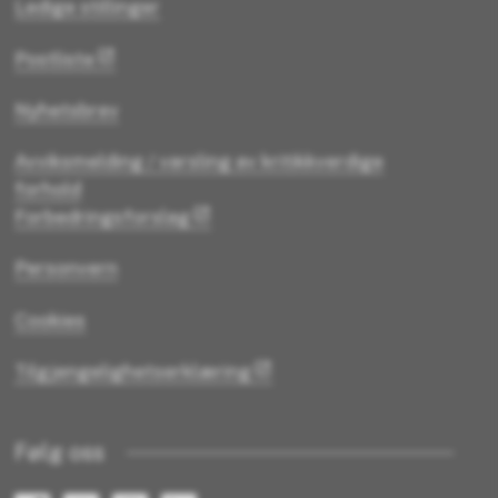
Ledige stillinger
Postliste
Nyhetsbrev
Avviksmelding / varsling av kritikkverdige
forhold
Forbedringsforslag
Personvern
Cookies
Tilgjengelighetserklæring
Følg oss