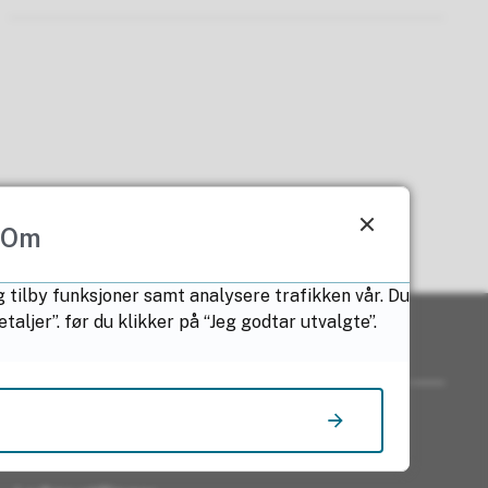
Om
g tilby funksjoner samt analysere trafikken vår. Du
ljer”. før du klikker på “Jeg godtar utvalgte”.
Nyttige lenker
For ansatte