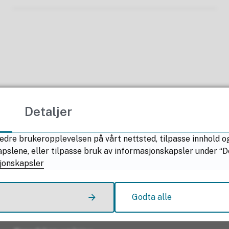
Detaljer
Fant du det du lette etter?
edre brukeropplevelsen på vårt nettsted, tilpasse innhold o
lene, eller tilpasse bruk av informasjonskapsler under “Deta
Ja
Nei
jonskapsler
Kontakt oss
Godta alle
Kontakt Nordland fylkeskommune