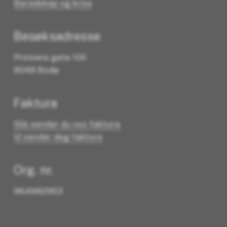
Beredskap og krise
Besøksadresse
Prinsens gate 100
8048 Bodø
Faktura
Slik sender du oss faktura
Vi sender deg faktura
Org. nr.
964982953