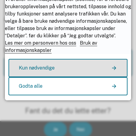
brukeropplevelsen på vårt nettsted, tilpasse innhold og
tilby funksjoner samt analysere trafikken vår. Du kan
Publisert av
Håvard Vognild
Sist endret
08.07.2025 09.52
velge å bare bruke nødvendige informasjonskapslene,
eller tilpasse bruk av informasjonskapsler under
“Detaljer”. før du klikker på “Jeg godtar utvalgte”.
Les mer om personvern hos oss
Bruk av
Har du spørsmål?
informasjonskapsler
Kun nødvendige
Godta alle
Fant du det du lette etter?
Ja
Nei