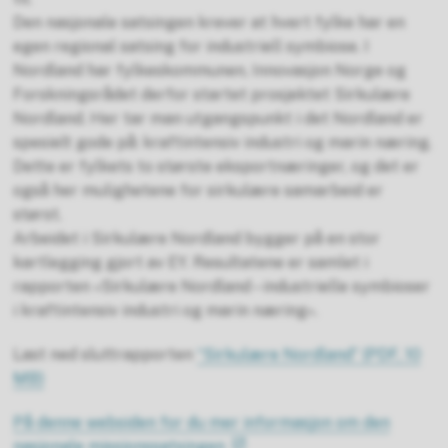
Den nasjonale satsingen krever at hvert fylke har en
egen regional satsing for industriell symbiose. I
Nordland har fylkeskommunen, Innovasjon Norge og
Forskningsrådet derfor startet prosjektet Sirkulære
Nordland. Her tar man utgangspunkt i det Nordland er
spesielt gode på: kraftintensiv industri og marin næring.
Dette er fylkets to største eksportnæringer, og det er
også her mulighetene for sirkulære samarbeid er
størst.
Arbeidet i Sirkulære Nordland bygger på en stor
kartlegging gjort av EY. Resultatene er samlet i
rapporten «Sirkulære Nordland – industrielle symbioser
i kraftintensiv industri og marin næring».
Last ned sluttrapporten
“Sirkulære Nordland”
(PDF, 10
MB)
På denne websiden for du mer informasjon om den
nasjonale missionssatsingen