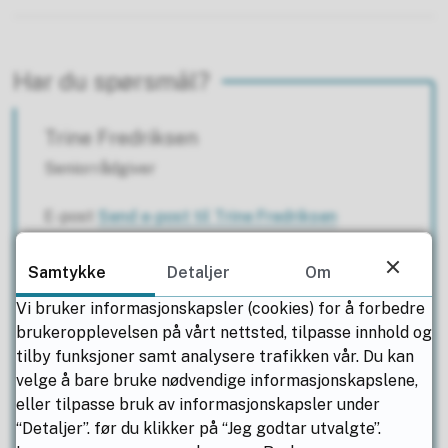
Har du spørsmål?
Trine Fredriksen
Seniorrådgiver
E-post
Send e-post
til Trine Fredriksen
Mobil
+47 91 39 91 44
Samtykke
Detaljer
Om
Vi bruker informasjonskapsler (cookies) for å forbedre
brukeropplevelsen på vårt nettsted, tilpasse innhold og
Mariann Kristin Bakken
tilby funksjoner samt analysere trafikken vår. Du kan
Senior rådgiver
velge å bare bruke nødvendige informasjonskapslene,
eller tilpasse bruk av informasjonskapsler under
E-post
Send e-post
til Mariann Kristin Bakken
“Detaljer”. før du klikker på “Jeg godtar utvalgte”.