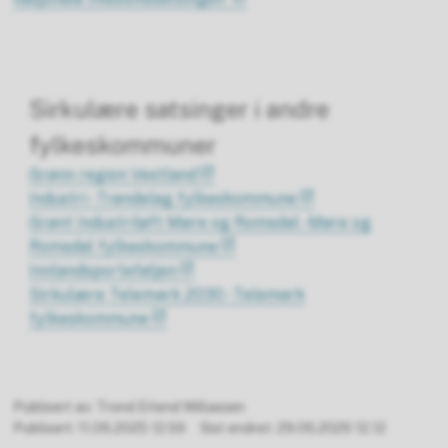
Sirkulære satsinger i andre
fylkeskommuner
Grønn region Vestland
Industri - Trøndelag fylkeskommune
Grønt Industriløft Møre og Romsdal - Møre og
Romsdal fylkeskommune
Innlandsporteføljen
Sirkulære Telemark 2030 - Telemark
fylkeskommune
Publisert av
Trond Erlend Willassen
Publisert
11.06.2025 12.56
Sist endret
29.06.2026 12.12