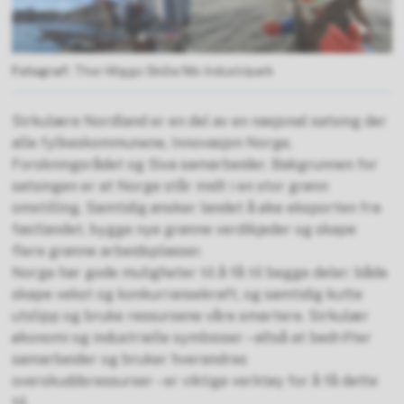
Thor-Wiggo Skille/Mo Industripark
Sirkulære Nordland er en del av en nasjonal satsing der
alle fylkeskommunene, Innovasjon Norge,
Forskningsrådet og Siva samarbeider. Bakgrunnen for
satsingen er at Norge står midt i en stor grønn
omstilling. Samtidig ønsker landet å øke eksporten fra
fastlandet, bygge nye grønne verdikjeder og skape
flere grønne arbeidsplasser.
Norge har gode muligheter til å få til begge deler: både
skape vekst og konkurransekraft, og samtidig kutte
utslipp og bruke ressursene våre smartere. Sirkulær
økonomi og industrielle symbioser – altså at bedrifter
samarbeider og bruker hverandres
overskuddsressurser – er viktige verktøy for å få dette
til.