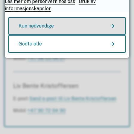
Les mer om personvern hos oss
Bruk av
Mobil
+47 95 19 26 10
informasjonskapsler
Kun nødvendige
Janina Lamøy
Godta alle
E-post
Send e-post
til Janina Lamøy
Mobil
+47 98 65 68 21
Liv Bente Kristoffersen
E-post
Send e-post
til Liv Bente Kristoffersen
Mobil
+47 90 72 64 90