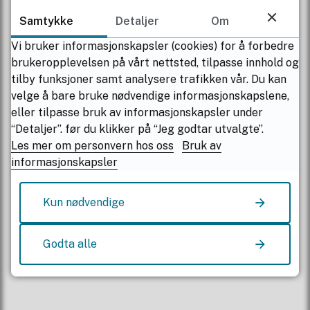
Telefon
Samtykke
Detaljer
Om
+47 75 65 00 00
Vi bruker informasjonskapsler (cookies) for å forbedre
brukeropplevelsen på vårt nettsted, tilpasse innhold og
Åpningstider
tilby funksjoner samt analysere trafikken vår. Du kan
Mandag-fredag kl. 08.00 - 15.30
velge å bare bruke nødvendige informasjonskapslene,
eller tilpasse bruk av informasjonskapsler under
Sentralbordet har åpent:
“Detaljer”. før du klikker på “Jeg godtar utvalgte”.
08:00 -15:30
Les mer om personvern hos oss
Bruk av
informasjonskapsler
Finn ansatte
Kun nødvendige
Kontakt oss
Godta alle
Kontakt Nordland fylkeskommune
Beredskap og krise