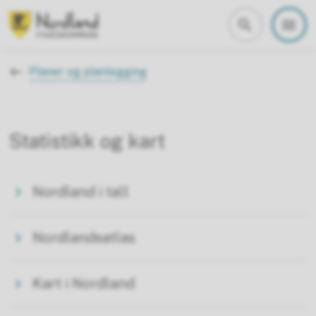
Nordland fylkeskommune
Du er her:
Planer og planlegging
Statistikk og kart
Nordland i tall
Nordlandsatlas
Kart i Nordland