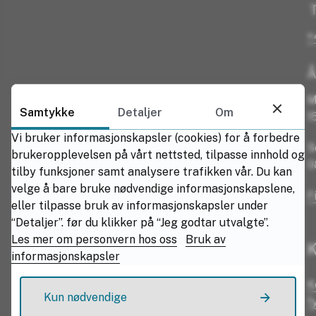
T
+
Å
M
Samtykke
Detaljer
Om
1
Vi bruker informasjonskapsler (cookies) for å forbedre
S
brukeropplevelsen på vårt nettsted, tilpasse innhold og
0
tilby funksjoner samt analysere trafikken vår. Du kan
velge å bare bruke nødvendige informasjonskapslene,
F
eller tilpasse bruk av informasjonskapsler under
“Detaljer”. før du klikker på “Jeg godtar utvalgte”.
Les mer om personvern hos oss
Bruk av
K
informasjonskapsler
K
Kun nødvendige
f