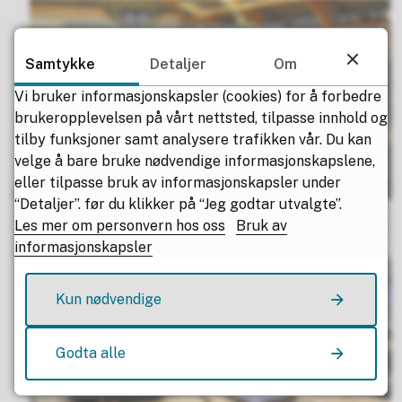
Samtykke
Detaljer
Om
Vi bruker informasjonskapsler (cookies) for å forbedre
brukeropplevelsen på vårt nettsted, tilpasse innhold og
tilby funksjoner samt analysere trafikken vår. Du kan
velge å bare bruke nødvendige informasjonskapslene,
eller tilpasse bruk av informasjonskapsler under
“Detaljer”. før du klikker på “Jeg godtar utvalgte”.
Endringer i russetiden i 2026
Les mer om personvern hos oss
Bruk av
Både fylkeskommunen og regjeringen varsler mulige
informasjonskapsler
endringer i russetiden fra 2026.
Kun nødvendige
Godta alle